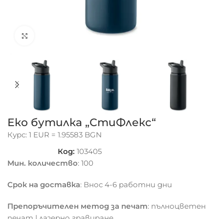
Click to enlarge
Еко бутилка „СтиФлекс“
Курс: 1 EUR = 1.95583 BGN
Код:
103405
Мин. количество
: 100
Срок на доставка
: Внос 4-6 работни дни
Препоръчителен метод за печат
: пълноцветен
печат | лазерно гравиране