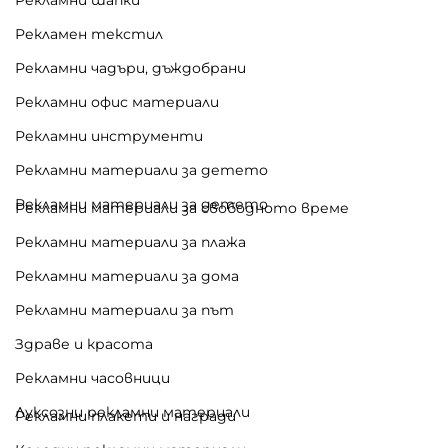
Рекламни шапки
Рекламен текстил
Рекламни чадъри, дъждобрани
Рекламни офис материали
Рекламни инструменти
Рекламни материали за детето
Рекламни материали за детето
Рекламни материали за свободното време
Рекламни материали за плажа
Рекламни материали за дома
Рекламни материали за път
Здраве и красота
Рекламни часовници
Луксозни рекламни материали
Рекламни плакети и награди