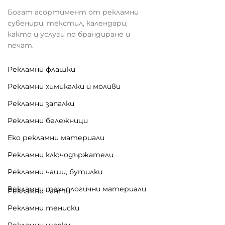
Богат асортимент от рекламни
сувенири, текстил, календари,
както и услуги по брандиране и
печат.
Рекламни флашки
Рекламни химикалки и моливи
Рекламни запалки
Рекламни бележници
Еко рекламни материали
Рекламни ключодържатели
Рекламни чаши, бутилки
Рекламни технологични материали
Рекламни чанти
Рекламни тениски