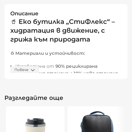
Описание
🥤
Еко бутилка „СтиФлекс“ –
хидратация в движение, с
грижа към природата
♻️
Материали и устойчивост:
Изработена от
90% рециклирана
Повече
неръждаема стомана + 10% нова стомана
Едностенна конструкция
– лека и удобна
за носене
Разгледайте още
Подходяща за
многократна употреба
–
намалява нуждата от пластмасови
бутилки
🛠️
Дизайн и функционалност: