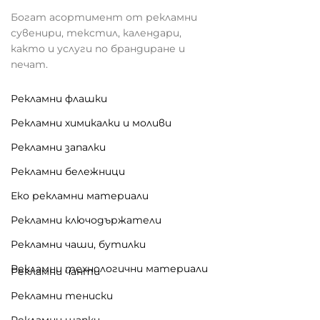
Богат асортимент от рекламни
сувенири, текстил, календари,
както и услуги по брандиране и
печат.
Рекламни флашки
Рекламни химикалки и моливи
Рекламни запалки
Рекламни бележници
Еко рекламни материали
Рекламни ключодържатели
Рекламни чаши, бутилки
Рекламни технологични материали
Рекламни чанти
Рекламни тениски
Рекламни шапки