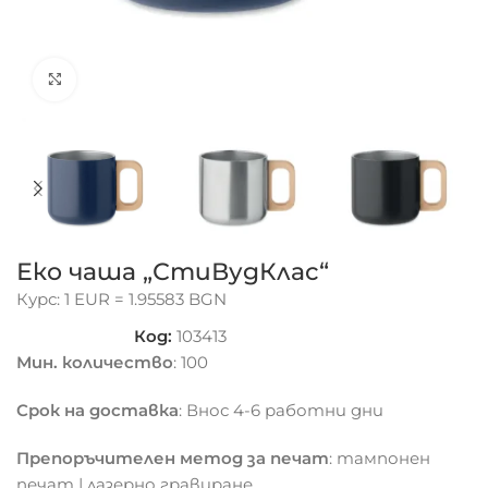
Click to enlarge
Еко чаша „СтиВудКлас“
Курс: 1 EUR = 1.95583 BGN
Код:
103413
Мин. количество
: 100
Срок на доставка
: Внос 4-6 работни дни
Препоръчителен метод за печат
: тампонен
печат | лазерно гравиране