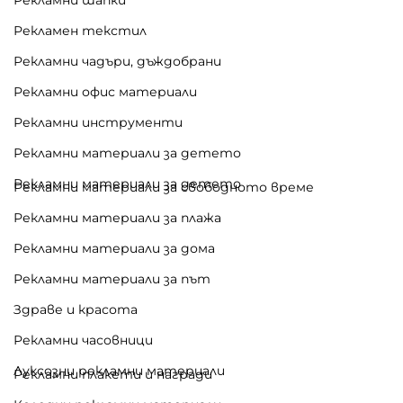
Рекламен текстил
Рекламни чадъри, дъждобрани
Рекламни офис материали
Рекламни инструменти
Рекламни материали за детето
Рекламни материали за детето
Рекламни материали за свободното време
Рекламни материали за плажа
Рекламни материали за дома
Рекламни материали за път
Здраве и красота
Рекламни часовници
Луксозни рекламни материали
Рекламни плакети и награди