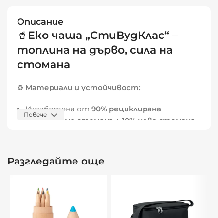
Описание
🥤
Еко чаша „СтиВудКлас“ –
топлина на дърво, сила на
стомана
♻️
Материали и устойчивост:
Изработена от
90% рециклирана
Повече
неръждаема стомана + 10% нова стомана
Дръжка от естествено дърво
– за
комфорт и органичен стил
Разгледайте още
Подходяща за
многократна употреба
– с
грижа към природата
🛠️
Дизайн и функционалност: