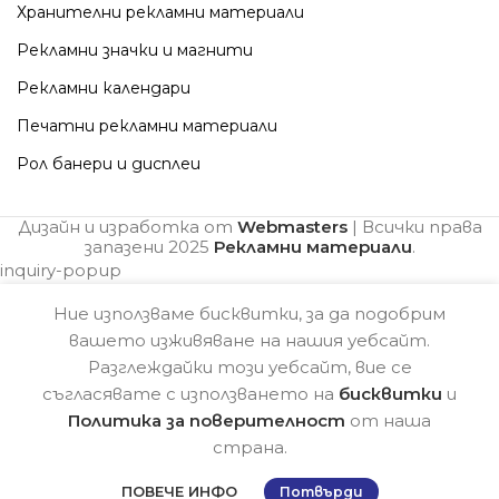
Хранителни рекламни материали
Рекламни значки и магнити
Рекламни календари
Печатни рекламни материали
Рол банери и дисплеи
Дизайн и изработка от
Webmasters
| Всички права
запазени
2025
Рекламни материали
.
inquiry-popup
Ние използваме бисквитки, за да подобрим
вашето изживяване на нашия уебсайт.
Разглеждайки този уебсайт, вие се
съгласявате с използването на
бисквитки
и
Политика за поверителност
от наша
страна.
ПОВЕЧЕ ИНФО
Потвърди