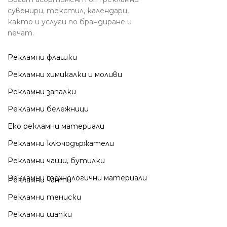
сувенири, текстил, календари,
както и услуги по брандиране и
печат.
Рекламни флашки
Рекламни химикалки и моливи
Рекламни запалки
Рекламни бележници
Еко рекламни материали
Рекламни ключодържатели
Рекламни чаши, бутилки
Рекламни технологични материали
Рекламни чанти
Рекламни тениски
Рекламни шапки