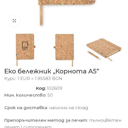
Click to enlarge
Еко бележник „Корнота A5“
Курс: 1 EUR = 1.95583 BGN
Код:
102609
Мин. количество
: 50
Срок на доставка
: налични на склад
Препоръчителен метод за печат
: пълноцветен
печат | ситопечат