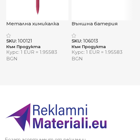
за ежедневна употреба.
Видяна от:
0
Метална химикалка
Външна батерия
К
„Севин“
„ЗарядФлат8“ – стилна
П
мощност в
SKU:
100121
SKU:
106013
S
рециклиран алуминий
Към Продукта
Към Продукта
К
Курс: 1 EUR = 1.95583
Курс: 1 EUR = 1.95583
К
BGN
BGN
Богат асортимент от рекламни