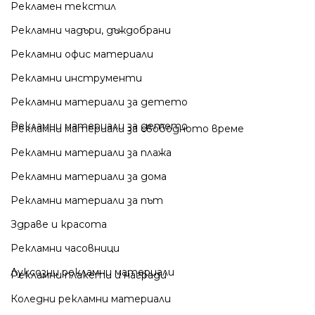
Рекламен текстил
Рекламни чадъри, дъждобрани
Рекламни офис материали
Рекламни инструменти
Рекламни материали за детето
Рекламни материали за детето
Рекламни материали за свободното време
Рекламни материали за плажа
Рекламни материали за дома
Рекламни материали за път
Здраве и красота
Рекламни часовници
Луксозни рекламни материали
Рекламни плакети и награди
Коледни рекламни материали