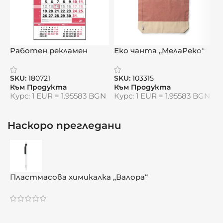
Размери:
17,5 x 14,5 x 4,8 см
Комплект:
коркова тапа, тирбушон,
Работен рекламен
Еко чанта „МелаРеко“
П
гърловина, термометър
едносекционен
б
календар „Актив“
„Винена наслада“ – изисканост и удобство в
SKU:
180721
SKU:
103315
S
Към Продукта
Към Продукта
К
един стилен комплект.
Курс: 1 EUR = 1.95583 BGN
Курс: 1 EUR = 1.95583 BGN
К
Видяна от:
0
Наскоро прегледани
Пластмасова химикалка „Валора“