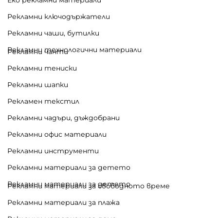
Рекламни ключодържатели
Рекламни чаши, бутилки
Рекламни технологични материали
Рекламни чанти
Рекламни тениски
Рекламни шапки
Рекламен текстил
Рекламни чадъри, дъждобрани
Рекламни офис материали
Рекламни инструменти
Рекламни материали за детето
Рекламни материали за детето
Рекламни материали за свободното време
Рекламни материали за плажа