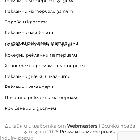
Рекламни материали за дома
Рекламни материали за път
Здраве и красота
Рекламни часовници
Луксозни рекламни материали
Рекламни плакети и награди
Коледни рекламни материали
Хранителни рекламни материали
Рекламни значки и магнити
Рекламни календари
Печатни рекламни материали
Рол банери и дисплеи
Дизайн и изработка от
Webmasters
| Всички права
запазени
2025
Рекламни материали
.
inquiry-popup