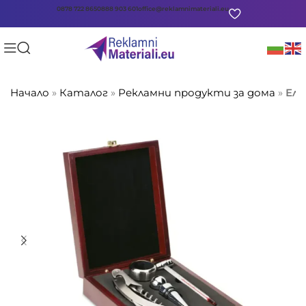
0878 722 865
0888 903 601
office@reklamnimateriali.eu
Начало
»
Каталог
»
Рекламни продукти за дома
»
Еле