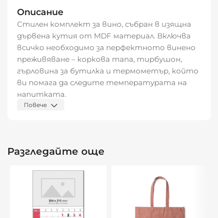
Описание
Стилен комплект за вино, събран в изящна
дървена кутия от MDF материал. Включва
всичко необходимо за перфектното винено
преживяване – коркова тапа, тирбушон,
гърловина за бутилка и термометър, който
ви помага да следите температурата на
напитката.
Повече
Идеален както за лична употреба, така и
като подарък за ценители на виното, този
комплект съчетава функционалност и
Разгледайте още
елегантност.
Характеристики:
Име:
„Винена наслада“
Материал:
MDF