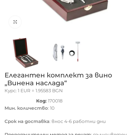
Click to enlarge
Елегантен комплект за вино
„Винена наслада“
Курс: 1 EUR = 1.95583 BGN
Код:
170018
Мин. количество
: 10
Срок на доставка
: внос 4-6 работни дни
Препоръчителен метод за печат
: пълноцветен