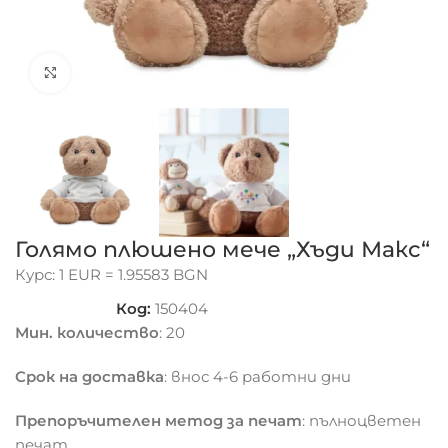
Click to enlarge
Голямо плюшено мече „Хъди Макс“
Курс: 1 EUR = 1.95583 BGN
Код:
150404
Мин. количество
: 20
Срок на доставка
: внос 4-6 работни дни
Препоръчителен метод за печат
: пълноцветен
печат