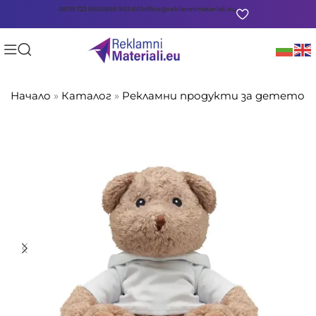
0878 722 865
0888 903 601
office@reklamnimateriali.eu
Начало
»
Каталог
»
Рекламни продукти за детето
»