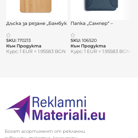
Дъска за рязане „Бамбук
Папка „Сампер“ –
Макс“
интелигентна
„
организация с грижа за
SKU:
170213
SKU:
106520
S
природата
Към Продукта
Към Продукта
К
Курс: 1 EUR = 1.95583 BGN
Курс: 1 EUR = 1.95583 BGN
К
Богат асортимент от рекламни
сувенири, текстил, календари,