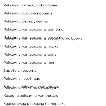
Рекламни чадъри, дъждобрани
Рекламни офис материали
Рекламни инструменти
Рекламни материали за детето
Рекламни материали за детето
Рекламни материали за свободното време
Рекламни материали за плажа
Рекламни материали за дома
Рекламни материали за път
Здраве и красота
Рекламни часовници
Луксозни рекламни материали
Рекламни плакети и награди
Коледни рекламни материали
Хранителни рекламни материали