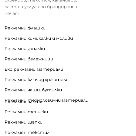
както и услуги по брандиране и
печат.
Рекламни флашки
Рекламни химикалки и моливи
Рекламни запалки
Рекламни бележници
Еко рекламни материали
Рекламни ключодържатели
Рекламни чаши, бутилки
Рекламни технологични материали
Рекламни чанти
Рекламни тениски
Рекламни шапки
Рекламен текстил