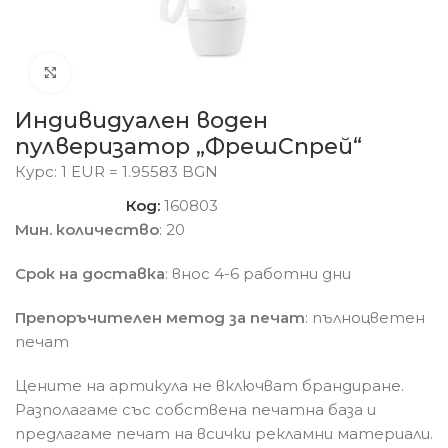
Click to enlarge
Индивидуален воден
пулверизатор „ФрешСпрей“
Курс: 1 EUR = 1.95583 BGN
Код:
160803
Мин. количество
: 20
Срок на доставка
: внос 4-6 работни дни
Препоръчителен метод за печат
: пълноцветен
печат
Цените на артикула не включват брандиране.
Разполагаме със собствена печатна база и
предлагаме печат на всички рекламни материали.