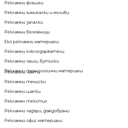
Рекламни флашки
Рекламни химикалки и моливи
Рекламни запалки
Рекламни бележници
Еко рекламни материали
Рекламни ключодържатели
Рекламни чаши, бутилки
Рекламни технологични материали
Рекламни чанти
Рекламни тениски
Рекламни шапки
Рекламен текстил
Рекламни чадъри, дъждобрани
Рекламни офис материали