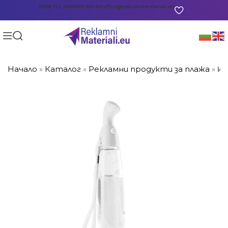
0878 722 865
0888 903 601
office@reklamnimateriali.eu
Начало
»
Каталог
»
Рекламни продукти за плажа
»
Ин