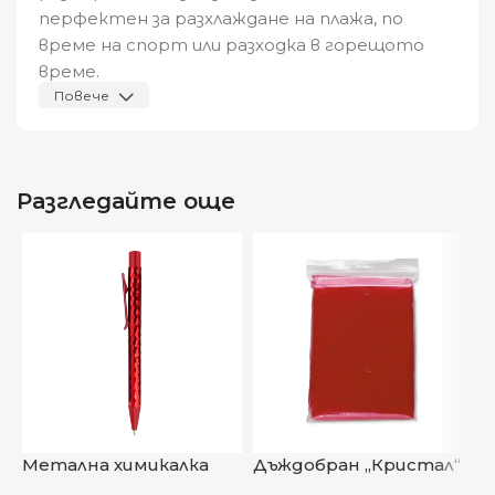
перфектен за разхлаждане на плажа, по
време на спорт или разходка в горещото
време.
Повече
Характеристики:
Материал:
ABS
Разгледайте още
Размер:
4 x 20,5 см
Предназначение:
Индивидуално
освежаване с водна мъгла
Компактен и удобен за носене
„ФрешСпрей“
– свежест навсякъде с едно
натискане!
Метална химикалка
Дъждобран „Кристал“
П
Видяна от:
0
„Диско“
„