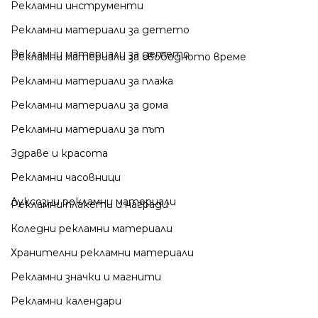
Рекламни инструменти
Рекламни материали за детето
Рекламни материали за детето
Рекламни материали за свободното време
Рекламни материали за плажа
Рекламни материали за дома
Рекламни материали за път
Здраве и красота
Рекламни часовници
Луксозни рекламни материали
Рекламни плакети и награди
Коледни рекламни материали
Хранителни рекламни материали
Рекламни значки и магнити
Рекламни календари