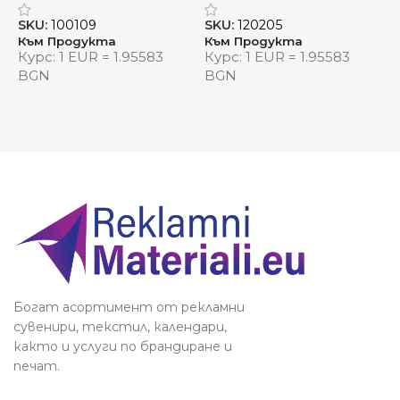
SKU:
100109
SKU:
120205
S
Към Продукта
Към Продукта
К
Курс: 1 EUR = 1.95583
Курс: 1 EUR = 1.95583
К
BGN
BGN
Богат асортимент от рекламни
сувенири, текстил, календари,
както и услуги по брандиране и
печат.