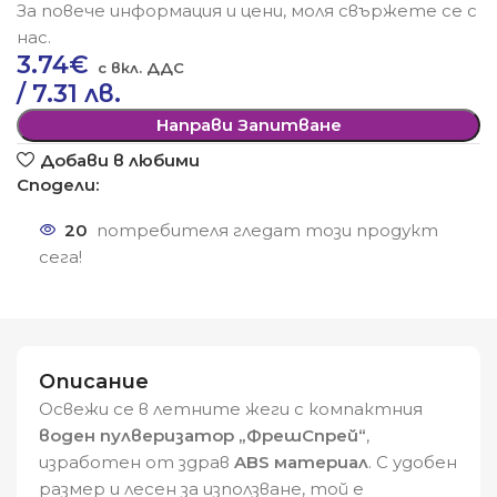
За повече информация и цени, моля свържете се с
нас.
3.74
€
/ 7.31 лв.
Направи Запитване
Добави в любими
Сподели:
20
потребителя гледат този продукт
сега!
Описание
Освежи се в летните жеги с компактния
воден пулверизатор „ФрешСпрей“
,
изработен от здрав
ABS материал
. С удобен
размер и лесен за използване, той е