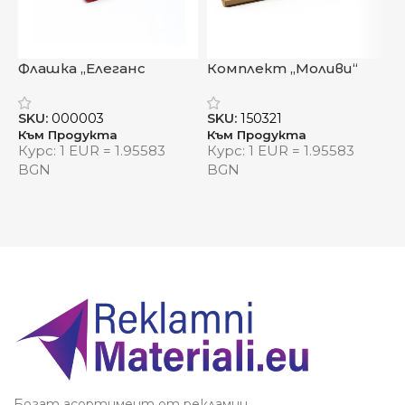
Флашка „Елеганс
Комплект „Моливи“
Б
Ледър“
„
SKU:
000003
SKU:
150321
S
Към Продукта
Към Продукта
К
Курс: 1 EUR = 1.95583
Курс: 1 EUR = 1.95583
К
BGN
BGN
Богат асортимент от рекламни