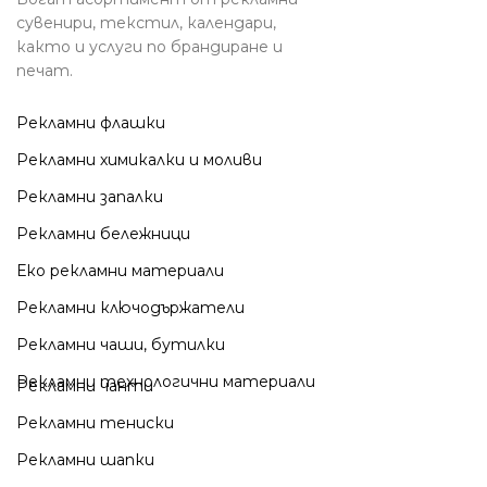
сувенири, текстил, календари,
както и услуги по брандиране и
печат.
Рекламни флашки
Рекламни химикалки и моливи
Рекламни запалки
Рекламни бележници
Еко рекламни материали
Рекламни ключодържатели
Рекламни чаши, бутилки
Рекламни технологични материали
Рекламни чанти
Рекламни тениски
Рекламни шапки