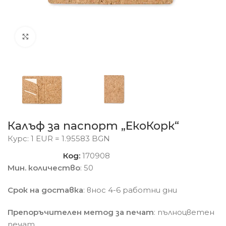
Click to enlarge
Калъф за паспорт „ЕкоКорк“
Курс: 1 EUR = 1.95583 BGN
Код:
170908
Мин. количество
: 50
Срок на доставка
: внос 4-6 работни дни
Препоръчителен метод за печат
: пълноцветен
печат