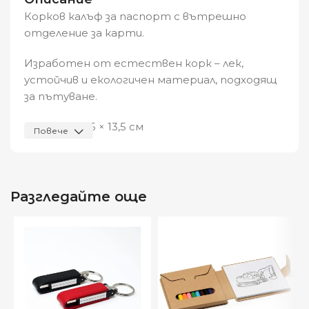
Корков калъф за паспорт с вътрешно
отделение за карти.
Изработен от естествен корк – лек,
устойчив и екологичен материал, подходящ
за пътуване.
Размери:
19,5 × 13,5 см
Повече
Състав:
корк
Видяна от:
0
Разгледайте още