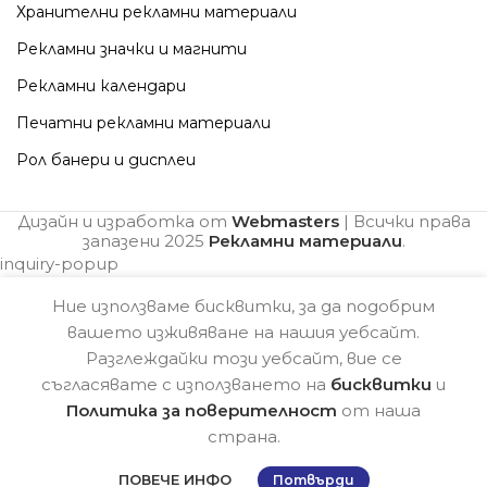
Хранителни рекламни материали
Рекламни значки и магнити
Рекламни календари
Печатни рекламни материали
Рол банери и дисплеи
Дизайн и изработка от
Webmasters
| Всички права
запазени
2025
Рекламни материали
.
inquiry-popup
Ние използваме бисквитки, за да подобрим
вашето изживяване на нашия уебсайт.
Разглеждайки този уебсайт, вие се
съгласявате с използването на
бисквитки
и
Политика за поверителност
от наша
страна.
ПОВЕЧЕ ИНФО
Потвърди