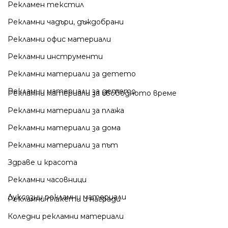
Рекламен текстил
Рекламни чадъри, дъждобрани
Рекламни офис материали
Рекламни инструменти
Рекламни материали за детето
Рекламни материали за детето
Рекламни материали за свободното време
Рекламни материали за плажа
Рекламни материали за дома
Рекламни материали за път
Здраве и красота
Рекламни часовници
Луксозни рекламни материали
Рекламни плакети и награди
Коледни рекламни материали