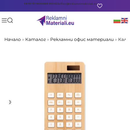
0878 722 865
0888 903 601
office@reklamnimateriali.eu
Начало
»
Каталог
»
Рекламни офис материали
»
Калк