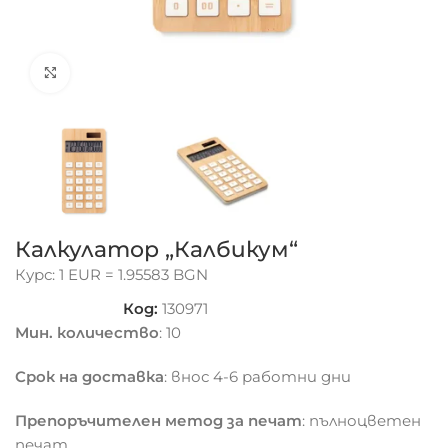
Click to enlarge
Калкулатор „Калбикум“
Курс: 1 EUR = 1.95583 BGN
Код:
130971
Мин. количество
: 10
Срок на доставка
: внос 4-6 работни дни
Препоръчителен метод за печат
: пълноцветен
печат