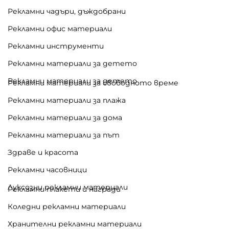
Рекламни чадъри, дъждобрани
Рекламни офис материали
Рекламни инструменти
Рекламни материали за детето
Рекламни материали за детето
Рекламни материали за свободното време
Рекламни материали за плажа
Рекламни материали за дома
Рекламни материали за път
Здраве и красота
Рекламни часовници
Луксозни рекламни материали
Рекламни плакети и награди
Коледни рекламни материали
Хранителни рекламни материали