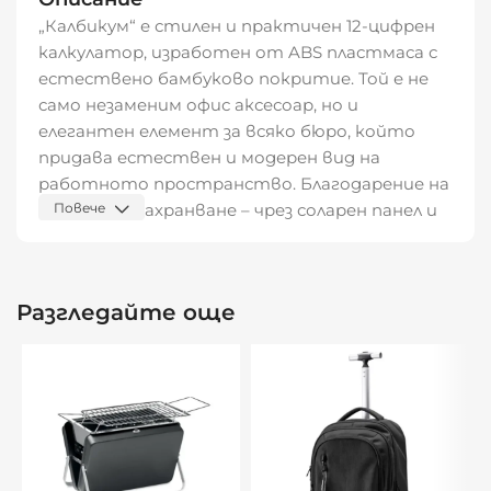
„Калбикум“ е стилен и практичен 12-цифрен
калкулатор, изработен от ABS пластмаса с
естествено бамбуково покритие. Той е не
само незаменим офис аксесоар, но и
елегантен елемент за всяко бюро, който
придава естествен и модерен вид на
работното пространство. Благодарение на
двойното захранване – чрез соларен панел и
Повече
включена батерия (LR1131) – винаги ще имате
надежден инструмент под ръка.
Разгледайте още
Характеристики:
12-цифрен дисплей
Материал: ABS пластмаса + бамбуков
корпус
Двойно захранване: соларен панел +
батерия (включена 1 бр. LR1131)