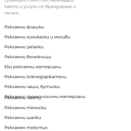
както и услуги по брандиране и
печат.
Рекламни флашки
Рекламни химикалки и моливи
Рекламни запалки
Рекламни бележници
Еко рекламни материали
Рекламни ключодържатели
Рекламни чаши, бутилки
Рекламни технологични материали
Рекламни чанти
Рекламни тениски
Рекламни шапки
Рекламен текстил