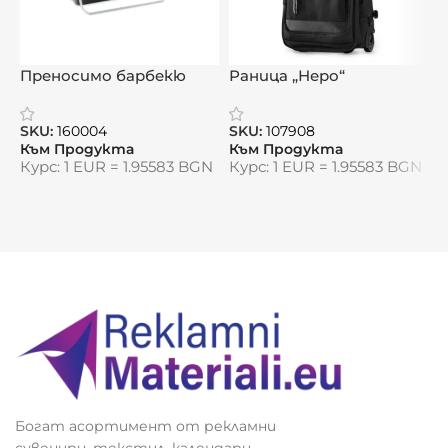
Елегантен и екологичен дизайн
Подходящ за офис, училище или като
Ч
Преносимо барбекю
Раница „Неро“
корпоративен подарък
с
„Куфарче Жар“
и
S
SKU:
Размери:
160004
17 х 9 х 1,1 см
SKU:
107908
К
Към Продукта
Към Продукта
К
Курс: 1 EUR = 1.95583 BGN
Курс: 1 EUR = 1.95583 BGN
Видяна от:
0
Богат асортимент от рекламни
сувенири, текстил, календари,