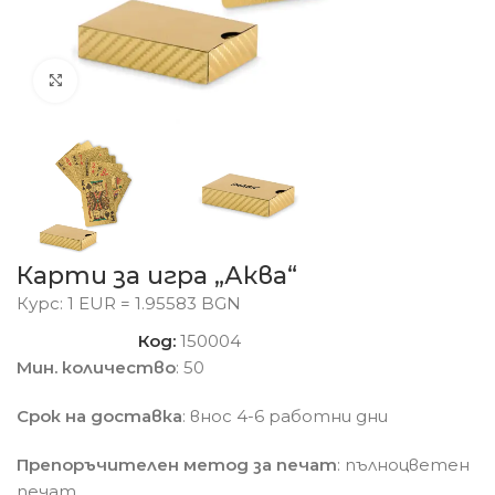
Click to enlarge
Карти за игра „Аква“
Курс: 1 EUR = 1.95583 BGN
Код:
150004
Мин. количество
: 50
Срок на доставка
: внос 4-6 работни дни
Препоръчителен метод за печат
: пълноцветен
печат