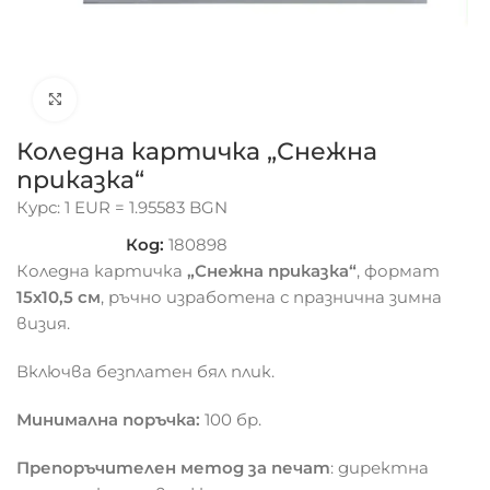
Click to enlarge
Коледна картичка „Снежна
приказка“
Курс: 1 EUR = 1.95583 BGN
Код:
180898
Коледна картичка
„Снежна приказка“
, формат
15х10,5 см
, ръчно изработена с празнична зимна
визия.
Включва безплатен бял плик.
Минимална поръчка:
100 бр.
Препоръчителен метод за печат
: директна