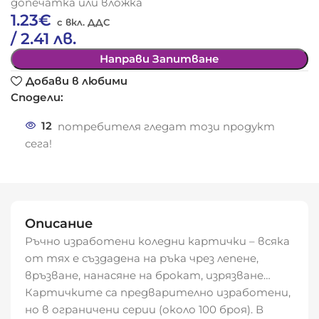
допечатка или вложка
1.23
€
/ 2.41 лв.
Направи Запитване
Добави в любими
Сподели:
12
потребителя гледат този продукт
сега!
Описание
Ръчно изработени коледни картички – всяка
от тях е създадена на ръка чрез лепене,
връзване, нанасяне на брокат, изрязване…
Картичките са предварително изработени,
но в ограничени серии (около 100 броя). В