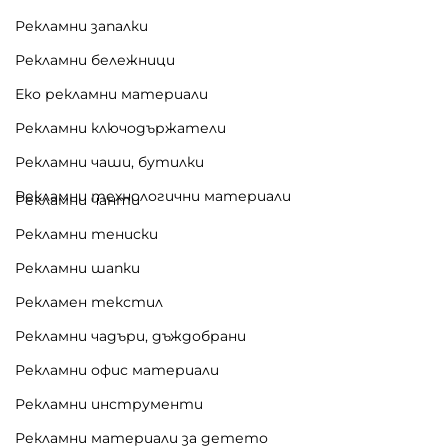
Рекламни запалки
Рекламни бележници
Еко рекламни материали
Рекламни ключодържатели
Рекламни чаши, бутилки
Рекламни технологични материали
Рекламни чанти
Рекламни тениски
Рекламни шапки
Рекламен текстил
Рекламни чадъри, дъждобрани
Рекламни офис материали
Рекламни инструменти
Рекламни материали за детето