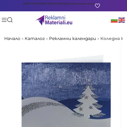
0878 722 865
0888 903 601
office@reklamnimateriali.eu
Начало
»
Каталог
»
Рекламни календари
»
Коледна ка