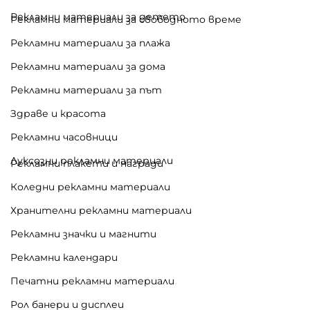
Рекламни материали за детето
Рекламни материали за свободното време
Рекламни материали за плажа
Рекламни материали за дома
Рекламни материали за път
Здраве и красота
Рекламни часовници
Луксозни рекламни материали
Рекламни плакети и награди
Коледни рекламни материали
Хранителни рекламни материали
Рекламни значки и магнити
Рекламни календари
Печатни рекламни материали
Рол банери и дисплеи