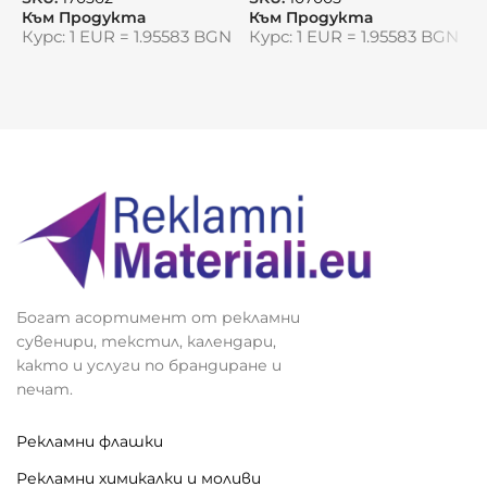
професионален стил
Към Продукта
Към Продукта
К
Курс: 1 EUR = 1.95583 BGN
Курс: 1 EUR = 1.95583 BGN
К
Богат асортимент от рекламни
сувенири, текстил, календари,
както и услуги по брандиране и
печат.
Рекламни флашки
Рекламни химикалки и моливи