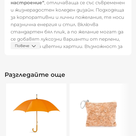
настроение“
, отличаваща се със съвременен
и жизнерадостен коледен дизайн. Подходяща
за корпоративни и лични пожелания, тя носи
празнична енергия и стил. Включва
стандартен бял плик, а по желание могат да
се добавят луксозни варианти от перлени,
релефни или цветни хартии. Възможност за
Повече
персонализация с фирмено лого и празнични
послания.
Разгледайте още
Размери и материали:
📐 Формат:
10,5х15,5 см
📄 Материал: висококачествен картон
✉️ Включен стандартен бял плик
Рекламни възможности:
Допечатване на фирмено лого и пожелания