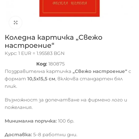
Click to enlarge
Коледна картичка „Свежо
настроение“
Курс: 1 EUR = 1.95583 BGN
Код:
180875
Поздравителна картичка
„Свежо настроение“
с
формат
10,5х15,5 см
, включва стандартен бял
плик.
Възможност за допечатване на фирмено лого и
пожелания.
Минимална поръчка:
100 бр.
Доставка:
5–8 работни дни.