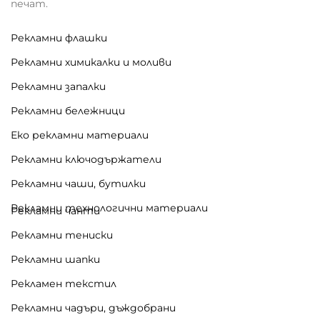
печат.
Рекламни флашки
Рекламни химикалки и моливи
Рекламни запалки
Рекламни бележници
Еко рекламни материали
Рекламни ключодържатели
Рекламни чаши, бутилки
Рекламни технологични материали
Рекламни чанти
Рекламни тениски
Рекламни шапки
Рекламен текстил
Рекламни чадъри, дъждобрани