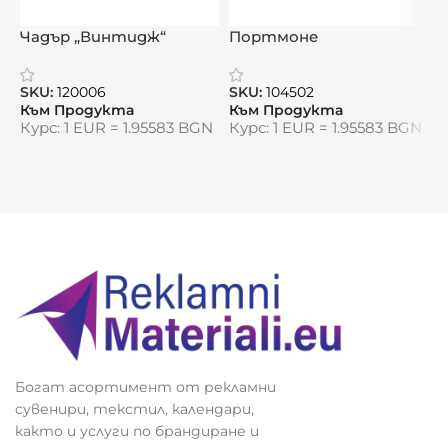
Варианти: върху луксозна вложка или
Чадър „Винтидж“
Портмоне
А
директно върху картичката
„ЛимосаКорк“ –
с
естествен стил
Цена за допечатване:
0,72 лв/бр. с ДДС
+
24
SKU:
120006
SKU:
104502
S
Към Продукта
Към Продукта
К
лв еднократно за проект
Курс: 1 EUR = 1.95583 BGN
Курс: 1 EUR = 1.95583 BGN
К
Доставка и изработка:
Срок:
5–8 работни дни
Минимална поръчка:
100 бр.
Видяна от:
0
Богат асортимент от рекламни
сувенири, текстил, календари,
както и услуги по брандиране и