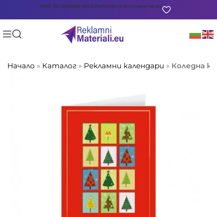
0878 722 865
0888 903 601
office@reklamnimateriali.eu
Начало
»
Каталог
»
Рекламни календари
»
Коледна к