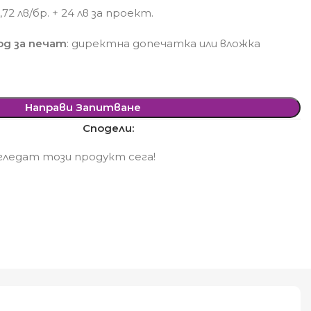
72 лв/бр. + 24 лв за проект.
д за печат
: директна допечатка или вложка
Направи Запитване
Сподели:
ледат този продукт сега!