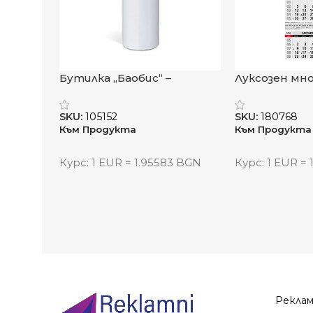
Срок:
5–8 работни дни
Минимално количество при поръчка:
100
Бутилка „Баобис“ –
Луксозен мн
Видяна от:
0
приключенски дух с
секционен к
алуминиева издръжливост
„Красива Бъл
SKU:
105152
SKU:
180768
Към Продукта
Към Продукта
Курс: 1 EUR = 1.95583 BGN
Курс: 1 EUR =
Рекла