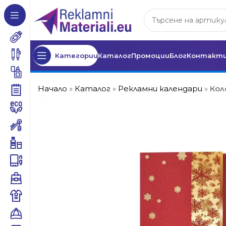
Категории
Каталог
Промоции
Блог
Контакт
Начало
»
Каталог
»
Рекламни календари
»
Кол