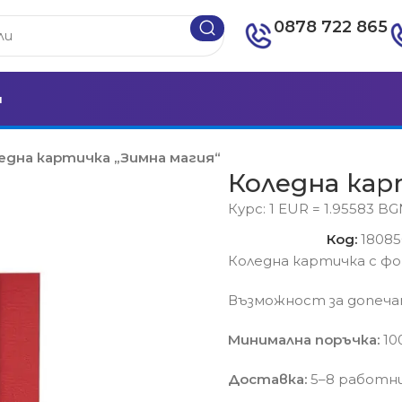
0878 722 865
и
една картичка „Зимна магия“
Коледна кар
Курс: 1 EUR = 1.95583 B
Код:
18085
Коледна картичка с 
Възможност за допечат
Минимална поръчка:
100
Доставка:
5–8 работни