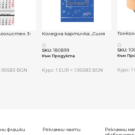
 бр.
Тонкол
оголистен 3-
Коледна картичка „Синя
естест
алендар
красота“
израз
гария“
SKU:
10
SKU:
180899
Към Пр
Към Продукта
Курс: 1
 1.95583 BGN
Курс: 1 EUR = 1.95583 BGN
мни флашки
Рекламни чанти
Рекламни ма
свободното