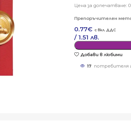
Цена за допечатване: 0,
Препоръчителен мето
0.77
€
/ 1.51 лв.
Добави в любими
17
потребителя г