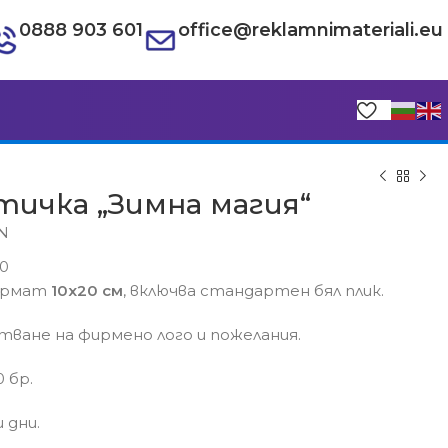
0888 903 601
office@reklamnimateriali.eu
тичка „Зимна магия“
GN
0
формат
10х20 см
, включва стандартен бял плик.
€
ване на фирмено лого и пожелания.
€
 бр.
 дни.