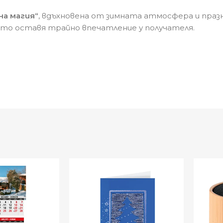
на магия“
, вдъхновена от зимната атмосфера и празн
като оставя трайно впечатление у получателя.
от перлени, релефни или цветни хартии
чни пожелания
директно върху картичката
+
24 лв еднократно за проект