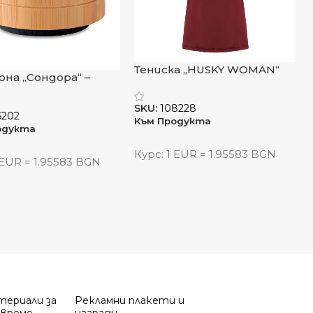
Тениска „HUSKY WOMAN“
она „Сондора“ –
вен звук с
ителен стил
SKU:
108228
6202
Към Продукта
одукта
Курс: 1 EUR = 1.95583 BGN
 EUR = 1.95583 BGN
териали за
Рекламни плакети и
 време
награди