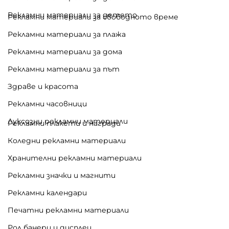
Рекламни материали за детето
Рекламни материали за свободното време
Рекламни материали за плажа
Рекламни материали за дома
Рекламни материали за път
Здраве и красота
Рекламни часовници
Луксозни рекламни материали
Рекламни плакети и награди
Коледни рекламни материали
Хранителни рекламни материали
Рекламни значки и магнити
Рекламни календари
Печатни рекламни материали
Рол банери и дисплеи