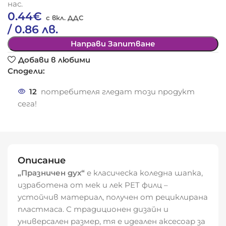
нас.
0.44
€
/ 0.86 лв.
Направи Запитване
Добави в любими
Сподели:
12
потребителя гледат този продукт
сега!
Описание
„Празничен дух“
е класическа коледна шапка,
изработена от мек и лек PET филц –
устойчив материал, получен от рециклирана
пластмаса. С традиционен дизайн и
универсален размер, тя е идеален аксесоар за