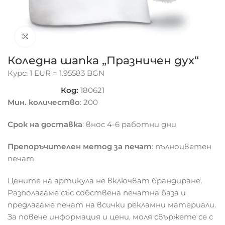
Click to enlarge
Коледна шапка „Празничен дух“
Курс: 1 EUR = 1.95583 BGN
Код:
180621
Мин. количество
: 200
Срок на доставка
: внос 4-6 работни дни
Препоръчителен метод за печат
: пълноцветен
печат
Цените на артикула не включват брандиране.
Разполагаме със собствена печатна база и
предлагаме печат на всички рекламни материали.
За повече информация и цени, моля свържете се с