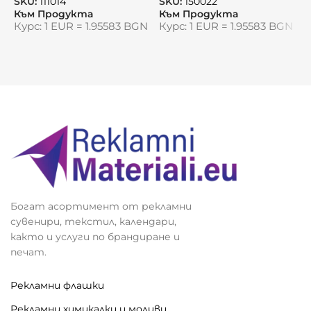
SKU:
употреба
111014
SKU:
150022
S
Към Продукта
Към Продукта
К
Подходяща за празнични кампании,
Курс: 1 EUR = 1.95583 BGN
Курс: 1 EUR = 1.95583 BGN
К
подаръци или събития
Видяна от:
0
Богат асортимент от рекламни
сувенири, текстил, календари,
както и услуги по брандиране и
печат.
Рекламни флашки
Рекламни химикалки и моливи