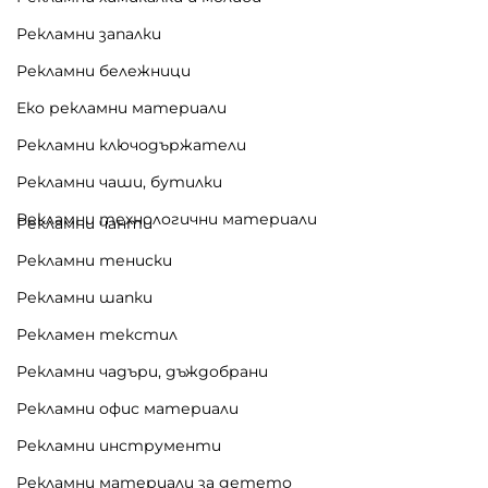
Рекламни запалки
Рекламни бележници
Еко рекламни материали
Рекламни ключодържатели
Рекламни чаши, бутилки
Рекламни технологични материали
Рекламни чанти
Рекламни тениски
Рекламни шапки
Рекламен текстил
Рекламни чадъри, дъждобрани
Рекламни офис материали
Рекламни инструменти
Рекламни материали за детето