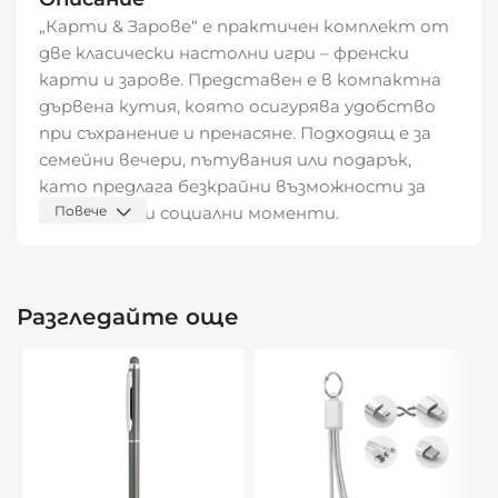
„Карти & Зарове“ е практичен комплект от
две класически настолни игри – френски
карти и зарове. Представен е в компактна
дървена кутия, която осигурява удобство
при съхранение и пренасяне. Подходящ е за
семейни вечери, пътувания или подарък,
като предлага безкрайни възможности за
забавление и социални моменти.
Повече
Характеристики:
Комплект от 2 игри: френски карти и
Разгледайте още
зарове
Материал: дърво (кутия)
Компактен и удобен за пътуване
Подходящ за деца и възрастни