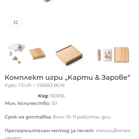
Click to enlarge
Комплект игри „Карти & Зарове“
Курс: 1 EUR = 1.95583 BGN
Код:
150016
Мин. количество
: 50
Срок на доставка
: внос 10-11 работни дни
Препоръчителен метод за печат
: пълноцветен
печат