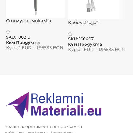
Размери на продукта:
10,0 х 2,5 х 9,1 см
Видяна от:
0
Стилус химикалка
Кабел „Ризо“ –
С
„Графо“
свързаност в джоба
„
ти с елегантен стил
SKU:
100310
SKU:
106407
S
Към Продукта
Към Продукта
К
Курс: 1 EUR = 1.95583 BGN
Курс: 1 EUR = 1.95583 BGN
К
Богат асортимент от рекламни
сувенири, текстил, календари,