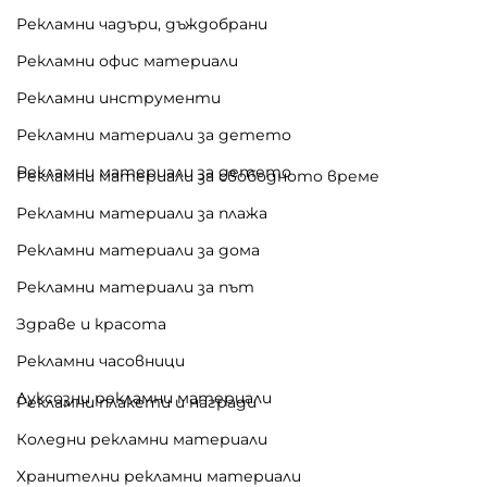
Рекламни чадъри, дъждобрани
Рекламни офис материали
Рекламни инструменти
Рекламни материали за детето
Рекламни материали за детето
Рекламни материали за свободното време
Рекламни материали за плажа
Рекламни материали за дома
Рекламни материали за път
Здраве и красота
Рекламни часовници
Луксозни рекламни материали
Рекламни плакети и награди
Коледни рекламни материали
Хранителни рекламни материали