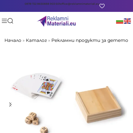
0878 722 865
0888 903 601
office@reklamnimateriali.eu
Начало
»
Каталог
»
Рекламни продукти за детето
»