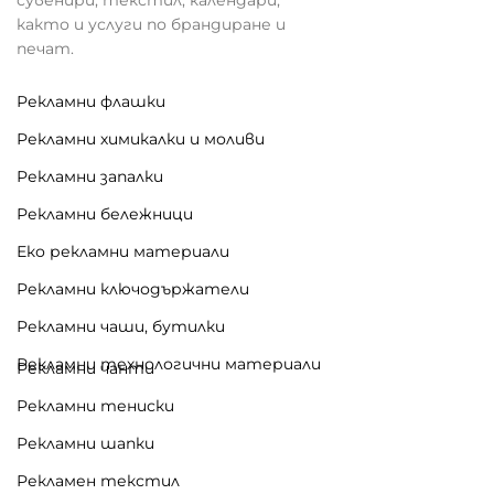
както и услуги по брандиране и
печат.
Рекламни флашки
Рекламни химикалки и моливи
Рекламни запалки
Рекламни бележници
Еко рекламни материали
Рекламни ключодържатели
Рекламни чаши, бутилки
Рекламни технологични материали
Рекламни чанти
Рекламни тениски
Рекламни шапки
Рекламен текстил