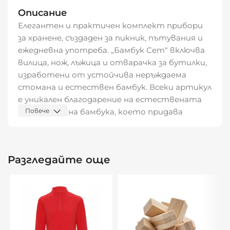
Описание
Елегантен и практичен комплект прибори
за хранене, създаден за пикник, пътувания и
ежедневна употреба. „Бамбук Сет“ включва
вилица, нож, лъжица и отварачка за бутилки,
изработени от устойчива неръждаема
стомана и естествен бамбук. Всеки артикул
е уникален благодарение на естествената
структура на бамбука, което придава
Повече
индивидуален характер на комплекта.
Предлага се в удобна памучна торбичка за
лесно съхранение и пренасяне.
Разгледайте още
Характеристики:
Комплект прибори: вилица, нож, лъжица и
отварачка за бутилки
Материали: неръждаема стомана и бамбук