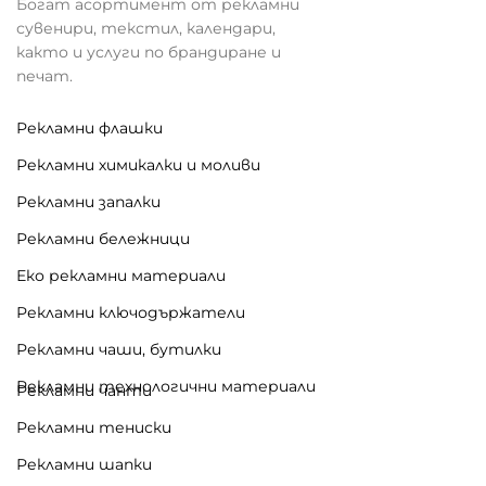
Богат асортимент от рекламни
сувенири, текстил, календари,
както и услуги по брандиране и
печат.
Рекламни флашки
Рекламни химикалки и моливи
Рекламни запалки
Рекламни бележници
Еко рекламни материали
Рекламни ключодържатели
Рекламни чаши, бутилки
Рекламни технологични материали
Рекламни чанти
Рекламни тениски
Рекламни шапки