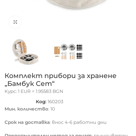
Click to enlarge
Комплект прибори за хранене
„Бамбук Сет“
Курс: 1 EUR = 1.95583 BGN
Код:
160203
Мин. количество
: 10
Срок на доставка
: внос 4-6 работни дни
Препоръчителен метод за печат
: пълноцветен