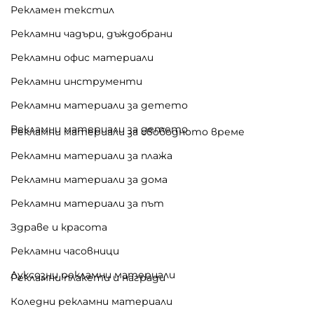
Рекламен текстил
Рекламни чадъри, дъждобрани
Рекламни офис материали
Рекламни инструменти
Рекламни материали за детето
Рекламни материали за детето
Рекламни материали за свободното време
Рекламни материали за плажа
Рекламни материали за дома
Рекламни материали за път
Здраве и красота
Рекламни часовници
Луксозни рекламни материали
Рекламни плакети и награди
Коледни рекламни материали