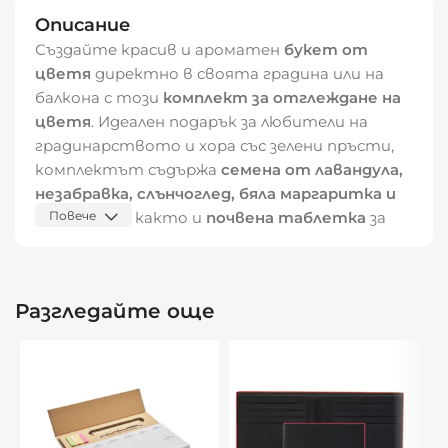
Описание
Създайте красив и ароматен
букет от
цветя
директно в своята градина или на
балкона с този
комплект за отглеждане на
цветя
. Идеален подарък за любители на
градинарството и хора със зелени пръсти,
комплектът съдържа
семена от лавандула,
незабравка, слънчоглед, бяла маргаритка и
червен мак
Повече
, както и
почвена таблетка
за
лесен старт на растежа.
📏
Размери:
16,5 × 9,5 × 8,5 см
Разгледайте още
📦
Материал на опаковката:
хартия
🌍
Произведено в ЕС
✅
Предимства:
Лесен за използване – просто добавете
вода и засадете семената