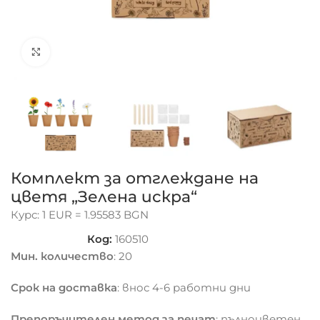
Click to enlarge
Комплект за отглеждане на
цветя „Зелена искра“
Курс: 1 EUR = 1.95583 BGN
Код:
160510
Мин. количество
: 20
Срок на доставка
: внос 4-6 работни дни
Препоръчителен метод за печат
: пълноцветен