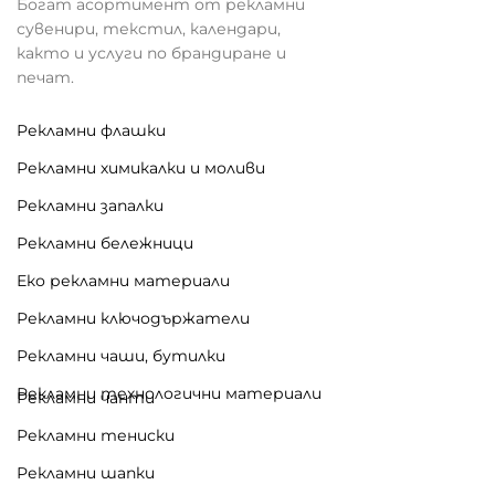
Богат асортимент от рекламни
сувенири, текстил, календари,
както и услуги по брандиране и
печат.
Рекламни флашки
Рекламни химикалки и моливи
Рекламни запалки
Рекламни бележници
Еко рекламни материали
Рекламни ключодържатели
Рекламни чаши, бутилки
Рекламни технологични материали
Рекламни чанти
Рекламни тениски
Рекламни шапки