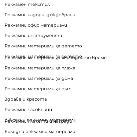
Рекламен текстил
Рекламни чадъри, дъждобрани
Рекламни офис материали
Рекламни инструменти
Рекламни материали за детето
Рекламни материали за детето
Рекламни материали за свободното време
Рекламни материали за плажа
Рекламни материали за дома
Рекламни материали за път
Здраве и красота
Рекламни часовници
Луксозни рекламни материали
Рекламни плакети и награди
Коледни рекламни материали