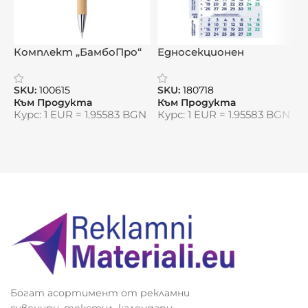
– Работи с 2 батерии AA 1.5V (не са включени)
Комплект „БамбоПро“
Размери:
10.2 х 3.4 х 5.8 см
Едносекционен
рекламен календар
„
„Стил“
о
Материал:
бамбук и рециклирана пластмаса
SKU:
100615
SKU:
180718
S
(ABS)
Към Продукта
Към Продукта
К
Курс: 1 EUR = 1.95583 BGN
Курс: 1 EUR = 1.95583 BGN
К
Видяна от:
0
Богат асортимент от рекламни
сувенири, текстил, календари,