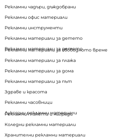
Рекламни чадъри, дъждобрани
Рекламни офис материали
Рекламни инструменти
Рекламни материали за детето
Рекламни материали за детето
Рекламни материали за свободното време
Рекламни материали за плажа
Рекламни материали за дома
Рекламни материали за път
Здраве и красота
Рекламни часовници
Луксозни рекламни материали
Рекламни плакети и награди
Коледни рекламни материали
Хранителни рекламни материали