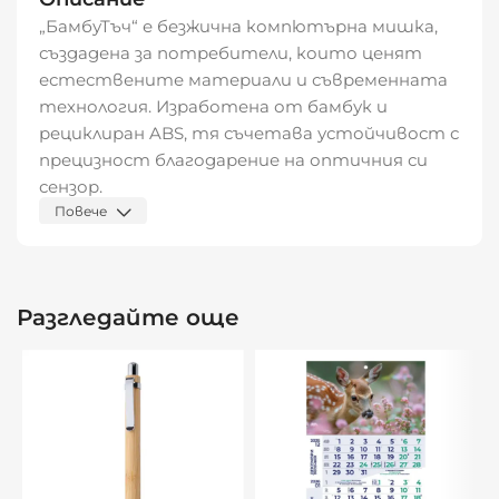
„БамбуТъч“ е безжична компютърна мишка,
създадена за потребители, които ценят
естествените материали и съвременната
технология. Изработена от бамбук и
рециклиран ABS, тя съчетава устойчивост с
прецизност благодарение на оптичния си
сензор.
Повече
Характеристики:
– Безжична връзка – свобода на движение без
кабели
Разгледайте още
– Прецизен оптичен сензор
– за гладка и точна работа
– Естествен бамбук и рециклиран ABS –
екологичен и стилен избор