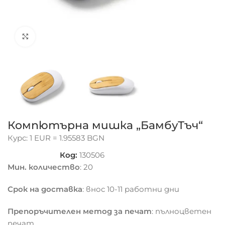
Click to enlarge
Компютърна мишка „БамбуТъч“
Курс: 1 EUR = 1.95583 BGN
Код:
130506
Мин. количество
: 20
Срок на доставка
: внос 10-11 работни дни
Препоръчителен метод за печат
: пълноцветен
печат