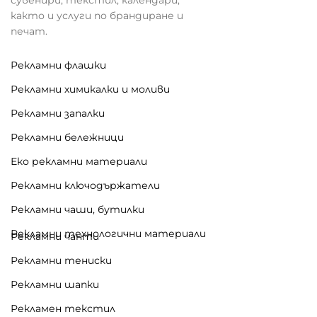
както и услуги по брандиране и
печат.
Рекламни флашки
Рекламни химикалки и моливи
Рекламни запалки
Рекламни бележници
Еко рекламни материали
Рекламни ключодържатели
Рекламни чаши, бутилки
Рекламни технологични материали
Рекламни чанти
Рекламни тениски
Рекламни шапки
Рекламен текстил