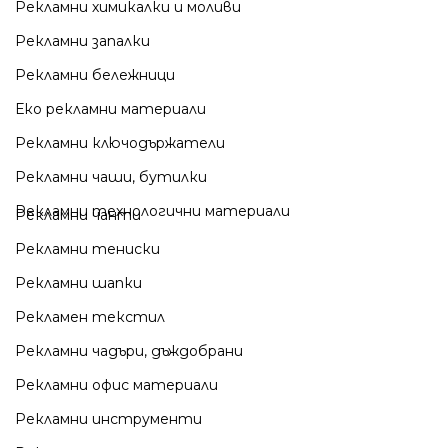
Рекламни химикалки и моливи
Рекламни запалки
Рекламни бележници
Еко рекламни материали
Рекламни ключодържатели
Рекламни чаши, бутилки
Рекламни технологични материали
Рекламни чанти
Рекламни тениски
Рекламни шапки
Рекламен текстил
Рекламни чадъри, дъждобрани
Рекламни офис материали
Рекламни инструменти