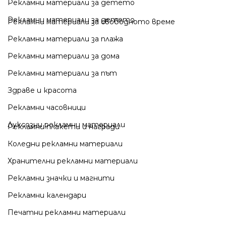
Рекламни материали за детето
Рекламни материали за детето
Рекламни материали за свободното време
Рекламни материали за плажа
Рекламни материали за дома
Рекламни материали за път
Здраве и красота
Рекламни часовници
Луксозни рекламни материали
Рекламни плакети и награди
Коледни рекламни материали
Хранителни рекламни материали
Рекламни значки и магнити
Рекламни календари
Печатни рекламни материали