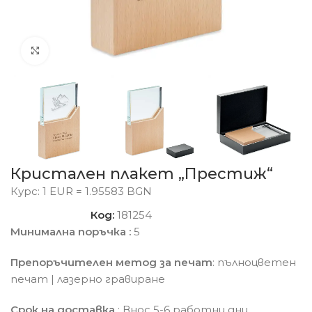
Click to enlarge
Кристален плакет „Престиж“
Курс: 1 EUR = 1.95583 BGN
Код:
181254
Минимална поръчка :
5
Препоръчителен метод за печат
: пълноцветен
печат | лазерно гравиране
Срок на доставка
: Внос 5-6 работни дни