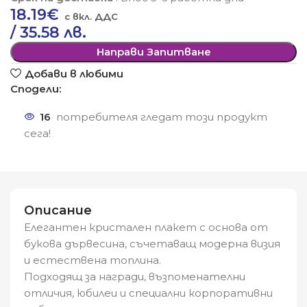
18.19
€
/ 35.58 лв.
Направи Запитване
Добави в любими
Сподели:
16
потребителя гледат този продукт
сега!
Описание
Елегантен кристален плакет с основа от
букова дървесина, съчетаващ модерна визия
и естествена топлина.
Подходящ за награди, възпоменателни
отличия, юбилеи и специални корпоративни