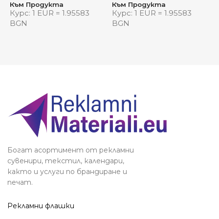
Към Продукта
Към Продукта
К
Опаковка: подаръчна кутия
Курс: 1 EUR = 1.95583
Курс: 1 EUR = 1.95583
К
BGN
BGN
Видяна от:
0
Богат асортимент от рекламни
сувенири, текстил, календари,
както и услуги по брандиране и
печат.
Рекламни флашки