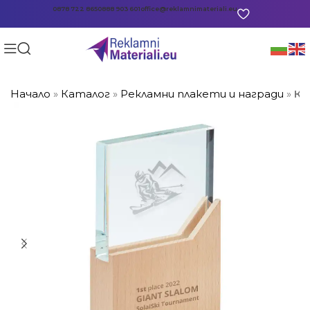
0878 722 865
0888 903 601
office@reklamnimateriali.eu
Начало
»
Каталог
»
Рекламни плакети и награди
»
Кр