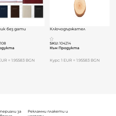
ик без дати
Ключодържател
рия“
„БуданУуд“ – естествена
простота в две форми
2108
SKU:
104214
одукта
Към Продукта
 EUR = 1.95583 BGN
Курс: 1 EUR = 1.95583 BGN
териали за
Рекламни плакети и
 време
награди