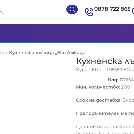
0878 722 865
ма
»
Кухненска лъжица „Еко Лъжица“
Кухненска л
Курс: 1 EUR = 1.95583 BGN
Код:
170134
Мин. количество
: 200
Срок на доставка
: вно
Препоръчителен мето
Цените на артикула не
печатна база и предла