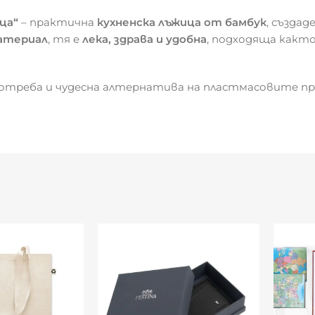
ца“
– практична
кухненска лъжица от бамбук
, създад
материал
, тя е
лека, здрава и удобна
, подходяща както
потреба и чудесна алтернатива на пластмасовите пр
и хранене
принос към по-зелено ежедневие.