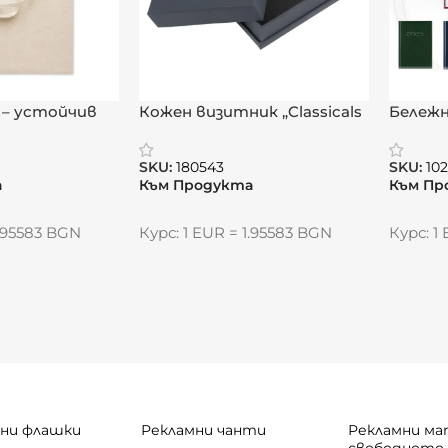
 – устойчив
Кожен визитник „Classicals
Бележн
невна
Black“
„Викто
ност
SKU:
180543
SKU:
10
а
Към Продукта
Към Пр
1.95583 BGN
Курс: 1 EUR = 1.95583 BGN
Курс: 1
ни флашки
Рекламни чанти
Рекламни ма
свободното