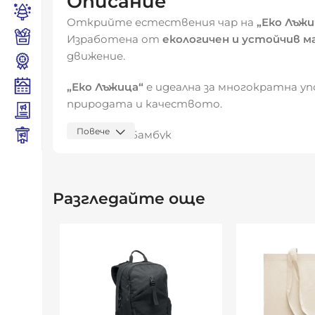
Описание
Открийте естествения чар на
„Еко Лъжи
Изработена от
екологичен и устойчив 
движение.
„Еко Лъжица“
е идеална за многократна у
природата и качеството.
Повече
Състав:
Бамбук
Размери:
6.0 × 30.0 см
Разгледайте още
Материал:
100% естествен бамбук
Предназначение:
За готвене, сервиране 
Изберете
„Еко Лъжица“
– малък, но важен 
Видяна от:
0