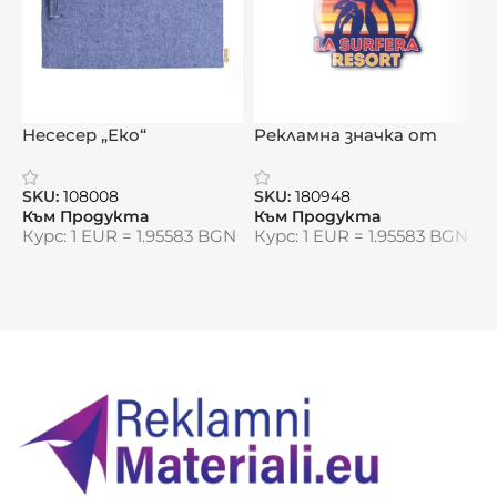
декоративна светлина
Предимства:
Безопасна алтернатива на
Несесер „Еко“
Рекламна значка от
Т
традиционните свещи
неръждаема стомана
Многократна употреба с лесна смяна на
„Стома“
SKU:
108008
SKU:
180948
S
батерията
Към Продукта
Към Продукта
К
Курс: 1 EUR = 1.95583 BGN
Курс: 1 EUR = 1.95583 BGN
К
Подходяща за подарък, декорация или
романтична атмосфера
Видяна от:
0