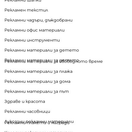
Рекламен текстил
Рекламни чадъри, дъждобрани
Рекламни офис материали
Рекламни инструменти
Рекламни материали за детето
Рекламни материали за детето
Рекламни материали за свободното време
Рекламни материали за плажа
Рекламни материали за дома
Рекламни материали за път
Здраве и красота
Рекламни часовници
Луксозни рекламни материали
Рекламни плакети и награди