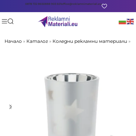
0878 722 865
0888 903 601
office@reklamnimateriali.eu
Начало
»
Каталог
»
Коледни рекламни материали
»
L