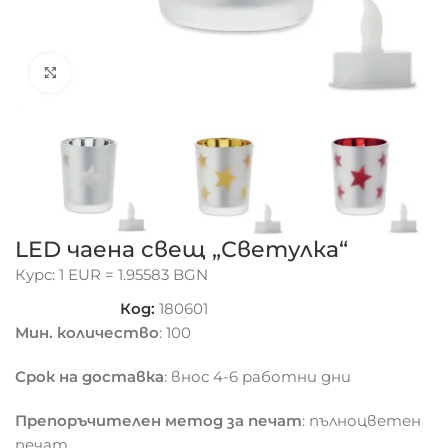
Click to enlarge
LED чаена свещ „Светулка“
Курс: 1 EUR = 1.95583 BGN
Код:
180601
Мин. количество
: 100
Срок на доставка
: внос 4-6 работни дни
Препоръчителен метод за печат
: пълноцветен
печат