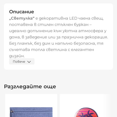
Описание
„Светулка“
е декоративна LED чаена свещ,
поставена в стилен стъклен буркан –
идеално допълнение към уютна атмосфера у
дома, в заведение или за празнична декорация.
Без пламък, без дим и напълно безопасна, тя
съчетава топла светлина с елегантен
дизайн.
Повече
Материал: прозрачно стъкло и
полипропилен (PP)
Размери: 5,6 × 5,6 × 6,7 см
Разгледайте още
Източник на светлина: LED чаена свещ
Батерия: включена 1 бр. CR2032 (тип
„копче“)
Предназначение: за вътрешна употреба,