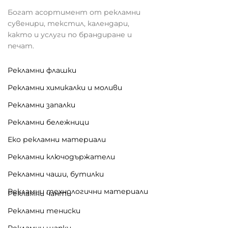
Богат асортимент от рекламни
сувенири, текстил, календари,
както и услуги по брандиране и
печат.
Рекламни флашки
Рекламни химикалки и моливи
Рекламни запалки
Рекламни бележници
Еко рекламни материали
Рекламни ключодържатели
Рекламни чаши, бутилки
Рекламни технологични материали
Рекламни чанти
Рекламни тениски
Рекламни шапки