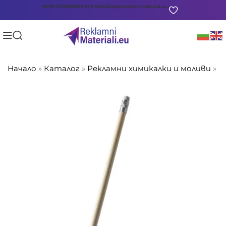
0878 722 865
0888 903 601
office@reklamnimateriali.eu
Начало
»
Каталог
»
Рекламни химикалки и моливи
»
М