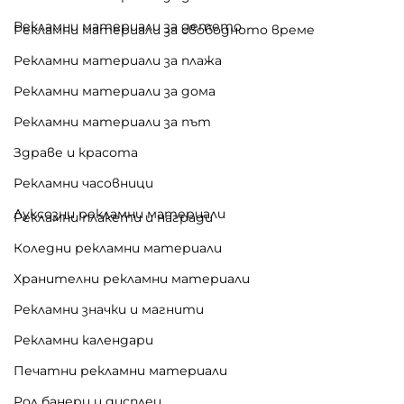
Рекламни материали за детето
Рекламни материали за свободното време
Рекламни материали за плажа
Рекламни материали за дома
Рекламни материали за път
Здраве и красота
Рекламни часовници
Луксозни рекламни материали
Рекламни плакети и награди
Коледни рекламни материали
Хранителни рекламни материали
Рекламни значки и магнити
Рекламни календари
Печатни рекламни материали
Рол банери и дисплеи