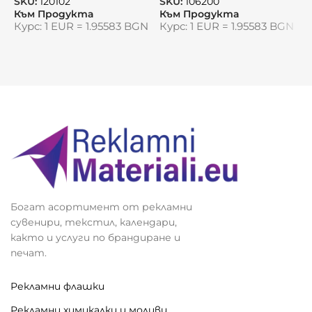
S
SKU:
120102
SKU:
106200
К
Към Продукта
Към Продукта
К
Курс: 1 EUR = 1.95583 BGN
Курс: 1 EUR = 1.95583 BGN
Видяна от:
0
Богат асортимент от рекламни
сувенири, текстил, календари,
както и услуги по брандиране и
печат.
Рекламни флашки
Рекламни химикалки и моливи