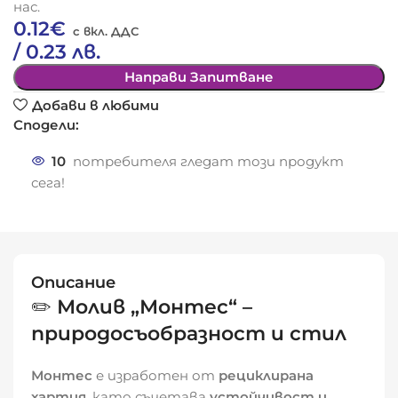
нас.
0.12
€
/ 0.23 лв.
Направи Запитване
Добави в любими
Сподели:
10
потребителя гледат този продукт
сега!
Описание
✏️
Молив „Монтес“ –
природосъобразност и стил
Монтес
е изработен от
рециклирана
хартия
, като съчетава
устойчивост и