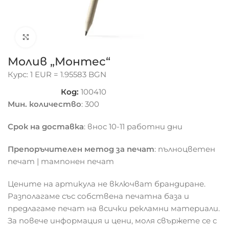
Click to enlarge
Молив „Монтес“
Курс: 1 EUR = 1.95583 BGN
Код:
100410
Мин. количество
: 300
Срок на доставка
: внос 10-11 работни дни
Препоръчителен метод за печат
: пълноцветен
печат | тампонен печат
Цените на артикула не включват брандиране.
Разполагаме със собствена печатна база и
предлагаме печат на всички рекламни материали.
За повече информация и цени, моля свържете се с