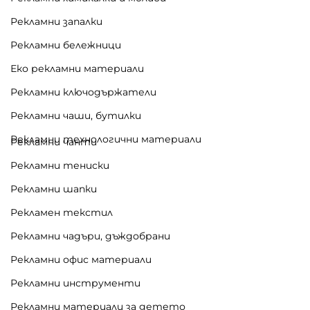
Рекламни запалки
Рекламни бележници
Еко рекламни материали
Рекламни ключодържатели
Рекламни чаши, бутилки
Рекламни технологични материали
Рекламни чанти
Рекламни тениски
Рекламни шапки
Рекламен текстил
Рекламни чадъри, дъждобрани
Рекламни офис материали
Рекламни инструменти
Рекламни материали за детето