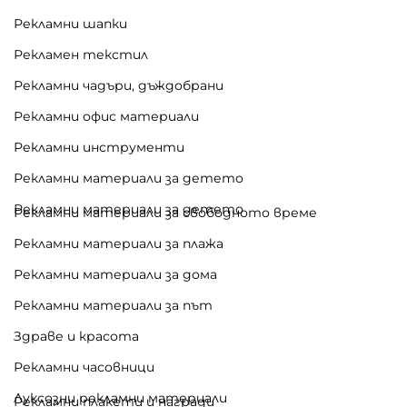
Рекламни шапки
Рекламен текстил
Рекламни чадъри, дъждобрани
Рекламни офис материали
Рекламни инструменти
Рекламни материали за детето
Рекламни материали за детето
Рекламни материали за свободното време
Рекламни материали за плажа
Рекламни материали за дома
Рекламни материали за път
Здраве и красота
Рекламни часовници
Луксозни рекламни материали
Рекламни плакети и награди