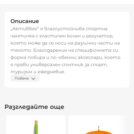
Описание
„АктивБег“ е влагоустойчива спортна
чантичка с еластичен колан и регулатор,
която може да се носи на различни части на
тялото. Благодарение на специфичната си
форма побира и по-обемни аксесоари, което
я прави универсален спътник за спорт,
туризъм и ежедневие.
Повече
На гърба има изход за слушалки, а
светлоотразителният цип осигурява по-
добра видимост при тренировки или
Разгледайте още
разходки в тъмната част на деня.
Характеристики:
Материал: 100% полиестер