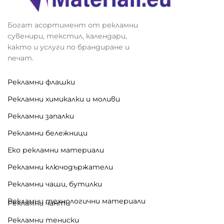
Богат асортимент от рекламни
сувенири, текстил, календари,
както и услуги по брандиране и
печат.
Рекламни флашки
Рекламни химикалки и моливи
Рекламни запалки
Рекламни бележници
Еко рекламни материали
Рекламни ключодържатели
Рекламни чаши, бутилки
Рекламни технологични материали
Рекламни чанти
Рекламни тениски