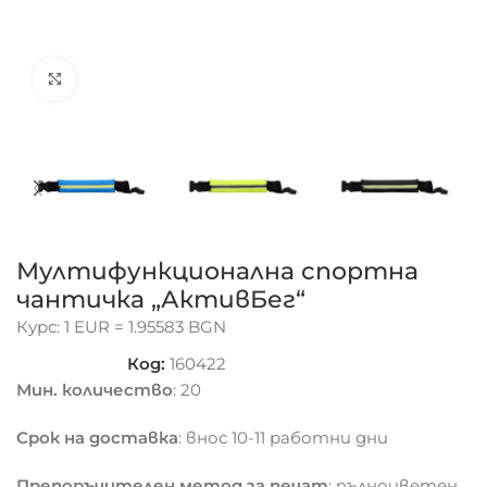
Click to enlarge
Мултифункционална спортна
чантичка „АктивБег“
Курс: 1 EUR = 1.95583 BGN
Код:
160422
Мин. количество
: 20
Срок на доставка
: внос 10-11 работни дни
Препоръчителен метод за печат
: пълноцветен