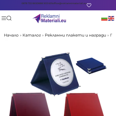
0878 722 865
0888 903 601
office@reklamnimateriali.eu
Начало
»
Каталог
»
Рекламни плакети и награди
»
Пл