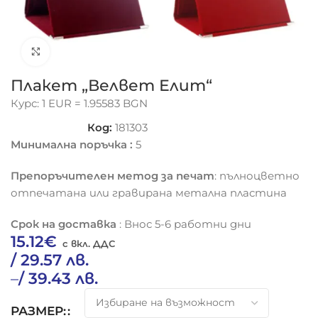
Click to enlarge
Плакет „Велвет Елит“
Курс: 1 EUR = 1.95583 BGN
Код:
181303
Минимална поръчка :
5
Препоръчителен метод за печат
: пълноцветно
отпечатана или гравирана метална пластина
Срок на доставка
: Внос 5-6 работни дни
15.12
€
/ 29.57 лв.
–
/ 39.43 лв.
РАЗМЕР: