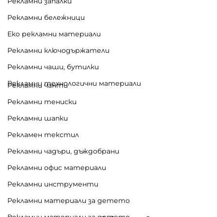
Рекламни запалки
Рекламни бележници
Еко рекламни материали
Рекламни ключодържатели
Рекламни чаши, бутилки
Рекламни технологични материали
Рекламни чанти
Рекламни тениски
Рекламни шапки
Рекламен текстил
Рекламни чадъри, дъждобрани
Рекламни офис материали
Рекламни инструменти
Рекламни материали за детето
Рекламни материали за детето