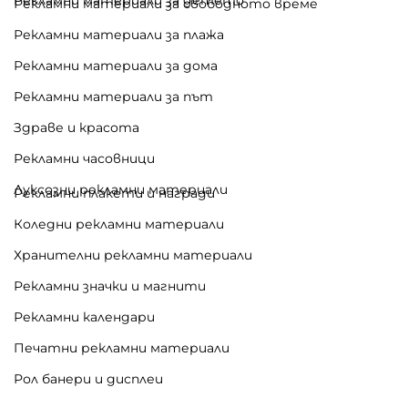
Рекламни материали за свободното време
Рекламни материали за плажа
Рекламни материали за дома
Рекламни материали за път
Здраве и красота
Рекламни часовници
Луксозни рекламни материали
Рекламни плакети и награди
Коледни рекламни материали
Хранителни рекламни материали
Рекламни значки и магнити
Рекламни календари
Печатни рекламни материали
Рол банери и дисплеи