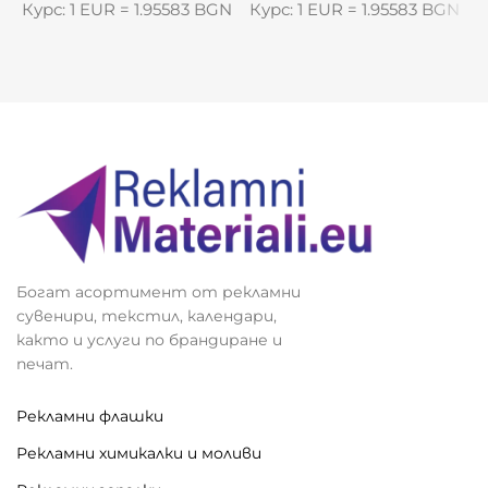
Курс: 1 EUR = 1.95583 BGN
Курс: 1 EUR = 1.95583 BGN
К
Богат асортимент от рекламни
сувенири, текстил, календари,
както и услуги по брандиране и
печат.
Рекламни флашки
Рекламни химикалки и моливи