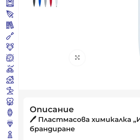
Click to enlarge
Описание
🖊️ Пластмасова химикалка 
брандиране