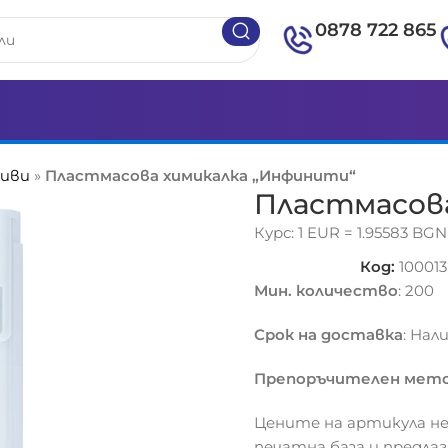
0878 722 865
ливи
»
Пластмасова химикалка „Инфинити“
Пластмасов
Курс: 1 EUR = 1.95583 BGN
Код:
100013
Мин. количество
: 200
Срок на доставка
: Нал
Препоръчителен мето
Цените на артикула не
печатна база и предла