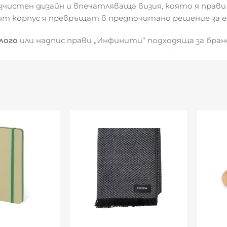
зчистен дизайн и впечатляваща визия, която я прави
ят корпус я превръщат в предпочитано решение за е
лого
или надпис прави „Инфинити“ подходяща за бран
легантност – идеалният инструмент за вашето посла