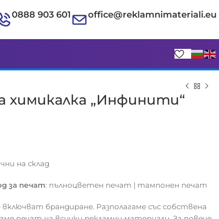
0888 903 601
office@reklamnimateriali.eu
а химикалка „Инфинити“
€
€
ични на склад
д за печат
: пълноцветен печат | тампонен печат
 включват брандиране. Разполагаме със собствена
гаме печат на всички рекламни материали. За повече