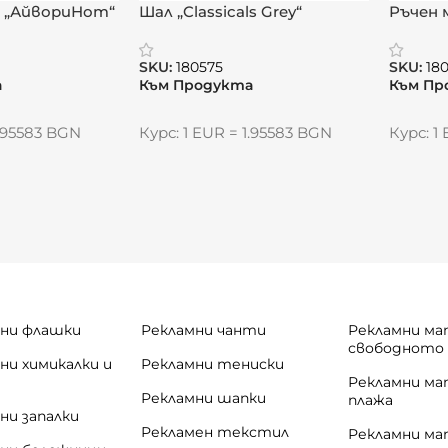
к „АйвориНот“
Шал „Classicals Grey“
Ръчен 
Релакс
SKU:
180575
SKU:
18
а
Към Продукта
Към Пр
1.95583 BGN
Курс: 1 EUR = 1.95583 BGN
Курс: 1
ни флашки
Рекламни чанти
Рекламни ма
свободното
ни химикалки и
Рекламни тениски
и
Рекламни ма
Рекламни шапки
плажа
ни запалки
Рекламен текстил
Рекламни ма