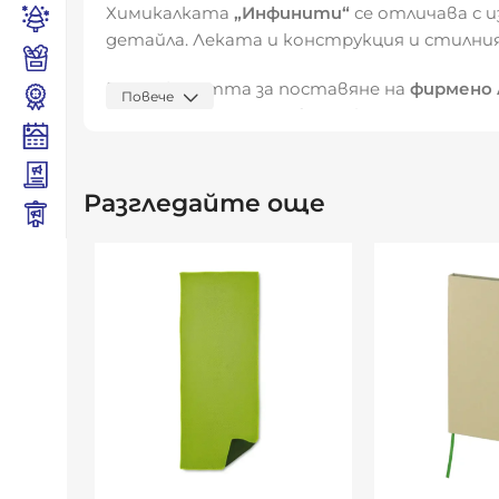
Химикалката
„Инфинити“
се отличава с и
детайла. Леката и конструкция и стилни
Възможността за поставяне на
фирмено 
Повече
промоции. Тя съчетава практичност и е
Видяна от:
0
Разгледайте още