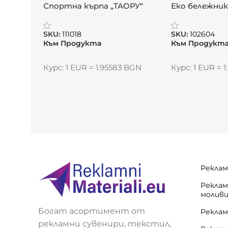
Спортна кърпа „ТАОРУ“
Еко бележни
SKU:
111018
SKU:
102604
Към Продукта
Към Продукт
Курс: 1 EUR = 1.95583 BGN
Курс: 1 EUR = 
Реклам
Реклам
молив
Богат асортимент от
Реклам
рекламни сувенири, текстил,