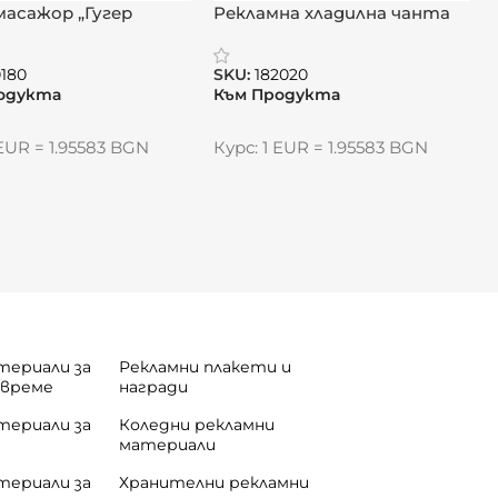
масажор „Гугер
Рекламна хладилна чанта
“
„Бриз“
0180
SKU:
182020
одукта
Към Продукта
 EUR = 1.95583 BGN
Курс: 1 EUR = 1.95583 BGN
териали за
Рекламни плакети и
 време
награди
териали за
Коледни рекламни
материали
териали за
Хранителни рекламни