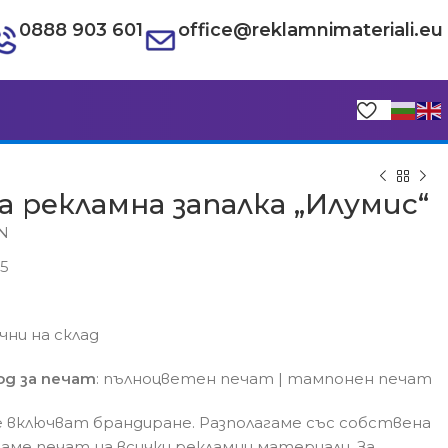
0888 903 601
office@reklamnimateriali.eu
 рекламна запалка „Илумис“
GN
05
€
€
ични на склад
д за печат
: пълноцветен печат | тампонен печат
 включват брандиране. Разполагаме със собствена
гаме печат на всички рекламни материали. За