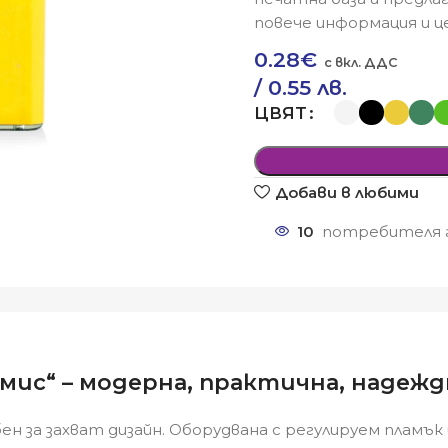
повече информация и це
0.28
€
/ 0.55 лв.
ЦВЯТ
Добави в любими
10
потребителя г
умис“ – модерна, практична, надежд
ен за захват дизайн. Оборудвана с регулируем пламъ