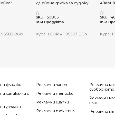
чевко“
Дървена дъска за судоку
Авари
„Лукс“
„Сенс
SKU:
150006
SKU:
14
Към Продукта
Към Пр
 1.95583 BGN
Курс: 1 EUR = 1.95583 BGN
Курс: 1
мни флашки
Рекламни чанти
Рекламни ма
свободното
ни химикалки и
Рекламни тениски
Рекламни ма
Рекламни шапки
плажа
ни запалки
Рекламен текстил
Рекламни ма