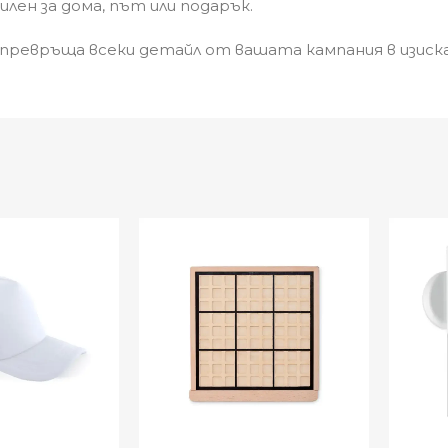
лен за дома, път или подарък.
“ превръща всеки детайл от вашата кампания в изиск