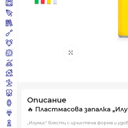
Click to enlarge
Описание
🔥
Пластмасова запалка „Ил
„Илумис“ блести с изчистена форма и удоб