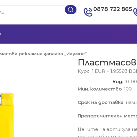
0878 722 865
и
асова рекламна запалка „Илумис“
Пластмасова
Курс: 1 EUR = 1.95583 B
Код:
1010
Мин. количество
: 100
Срок на доставка
: нал
Препоръчителен мето
Цените на артикула не
печатна база и предла