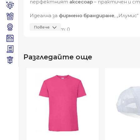
перфектният
аксесоар
– практичен и сти
Идеална за
фирмено брандиране
, „Илумис
Повече
Видяна от:
0
Разгледайте още