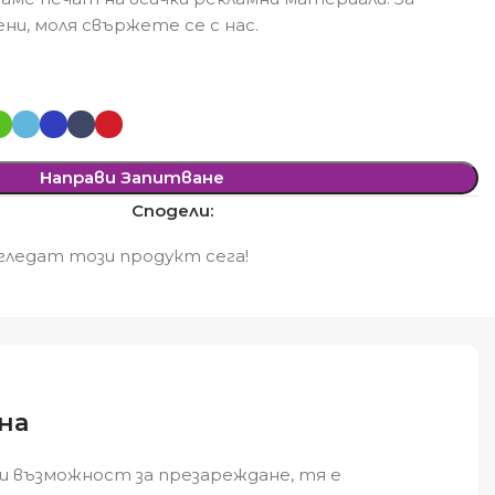
ни, моля свържете се с нас.
Направи Запитване
Сподели:
ледат този продукт сега!
на
к и възможност за презареждане, тя е