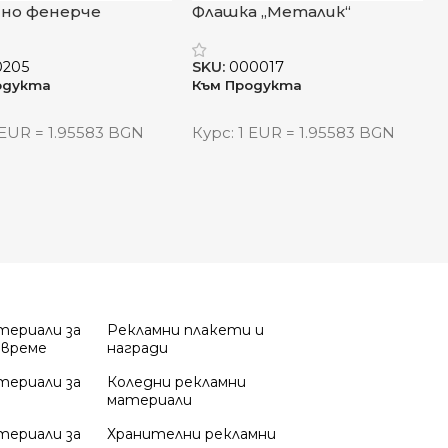
йно фенерче
Флашка „Металик“
оЛайт“
0205
SKU:
000017
одукта
Към Продукта
 EUR = 1.95583 BGN
Курс: 1 EUR = 1.95583 BGN
териали за
Рекламни плакети и
 време
награди
териали за
Коледни рекламни
материали
териали за
Хранителни рекламни