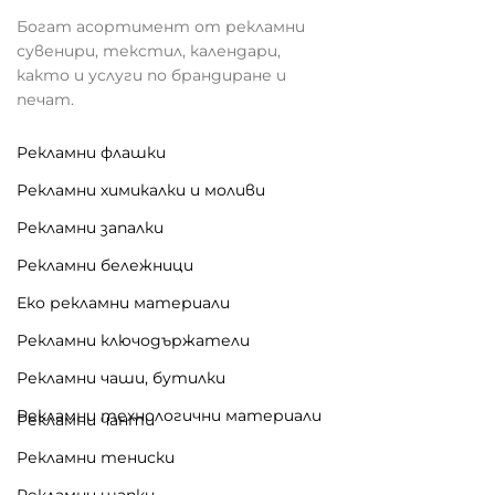
Богат асортимент от рекламни
сувенири, текстил, календари,
както и услуги по брандиране и
печат.
Рекламни флашки
Рекламни химикалки и моливи
Рекламни запалки
Рекламни бележници
Еко рекламни материали
Рекламни ключодържатели
Рекламни чаши, бутилки
Рекламни технологични материали
Рекламни чанти
Рекламни тениски
Рекламни шапки