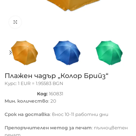
Click to enlarge
Плажен чадър „Колор Брийз“
Курс: 1 EUR = 1.95583 BGN
Код:
160831
Мин. количество
: 20
Срок на доставка
: внос 10-11 работни дни
Препоръчителен метод за печат
: пълноцветен
печат