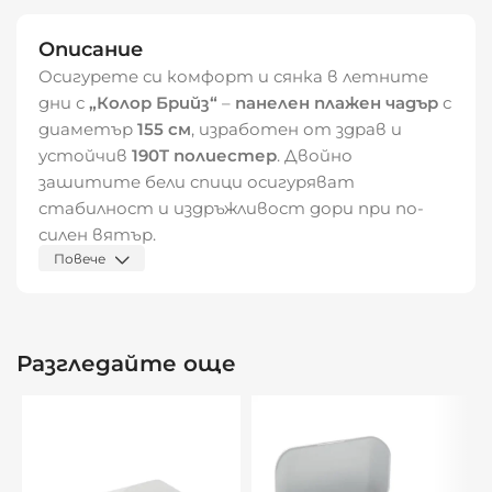
Описание
Осигурете си комфорт и сянка в летните
дни с
„Колор Брийз“
–
панелен плажен чадър
с
диаметър
155 см
, изработен от здрав и
устойчив
190T полиестер
. Двойно
зашитите бели спици осигуряват
стабилност и издръжливост дори при по-
силен вятър.
Повече
Предлага се в
шест свежи цвята
,
подходящи за всеки вкус. Включена е и
удобна
чанта с презрамка за рамо
, за лесно
Разгледайте още
пренасяне до плажа или парка.
Характеристики:
Име:
„Колор Брийз“