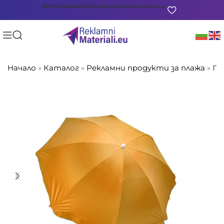
0878 722 865
0888 903 601
office@reklamnimateriali.eu
Начало
»
Каталог
»
Рекламни продукти за плажа
»
Пл