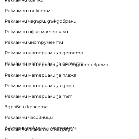
Рекламен текстил
Рекламни чадъри, дъждобрани
Рекламни офис материали
Рекламни инструменти
Рекламни материали за детето
Рекламни материали за детето
Рекламни материали за свободното време
Рекламни материали за плажа
Рекламни материали за дома
Рекламни материали за път
Здраве и красота
Рекламни часовници
Луксозни рекламни материали
Рекламни плакети и награди