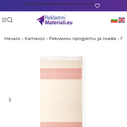
0878 722 865
0888 903 601
office@reklamnimateriali.eu
Начало
»
Каталог
»
Рекламни продукти за плажа
»
Пл