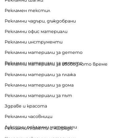
Рекламен текстил
Рекламни чадъри, дъждобрани
Рекламни офис материали
Рекламни инструменти
Рекламни материали за детето
Рекламни материали за детето
Рекламни материали за свободното време
Рекламни материали за плажа
Рекламни материали за дома
Рекламни материали за път
Здраве и красота
Рекламни часовници
Луксозни рекламни материали
Рекламни плакети и награди