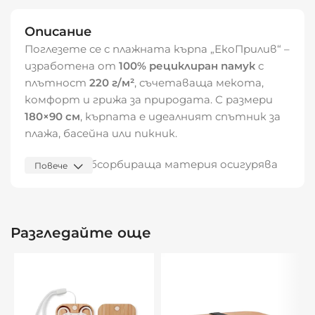
Описание
Поглезете се с плажната кърпа „ЕкоПрилив“ –
изработена от
100% рециклиран памук
с
плътност
220 г/м²
, съчетаваща мекота,
комфорт и грижа за природата. С размери
180×90 см
, кърпата е идеалният спътник за
плажа, басейна или пикник.
Меката и абсорбираща материя осигурява
Повече
приятно усещане при допир и бързо съхнене.
Използването на рециклирани влакна прави
продукта устойчив и екологичен, без
Разгледайте още
компромис в качеството.
Характеристики:
Състав:
100% рециклиран памук