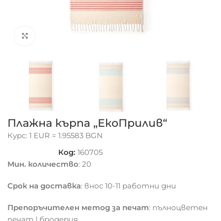
Click to enlarge
Плажна кърпа „ЕкоПрилив“
Курс: 1 EUR = 1.95583 BGN
Код:
160705
Мин. количество
: 20
Срок на доставка
: внос 10-11 работни дни
Препоръчителен метод за печат
: пълноцветен
печат | бродерия