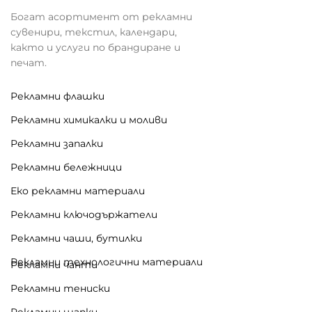
Богат асортимент от рекламни
сувенири, текстил, календари,
както и услуги по брандиране и
печат.
Рекламни флашки
Рекламни химикалки и моливи
Рекламни запалки
Рекламни бележници
Еко рекламни материали
Рекламни ключодържатели
Рекламни чаши, бутилки
Рекламни технологични материали
Рекламни чанти
Рекламни тениски
Рекламни шапки