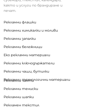
както и услуги по брандиране и
печат.
Рекламни флашки
Рекламни химикалки и моливи
Рекламни запалки
Рекламни бележници
Еко рекламни материали
Рекламни ключодържатели
Рекламни чаши, бутилки
Рекламни технологични материали
Рекламни чанти
Рекламни тениски
Рекламни шапки
Рекламен текстил