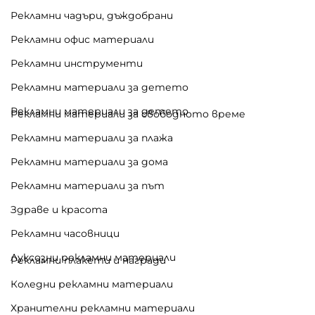
Рекламни чадъри, дъждобрани
Рекламни офис материали
Рекламни инструменти
Рекламни материали за детето
Рекламни материали за детето
Рекламни материали за свободното време
Рекламни материали за плажа
Рекламни материали за дома
Рекламни материали за път
Здраве и красота
Рекламни часовници
Луксозни рекламни материали
Рекламни плакети и награди
Коледни рекламни материали
Хранителни рекламни материали