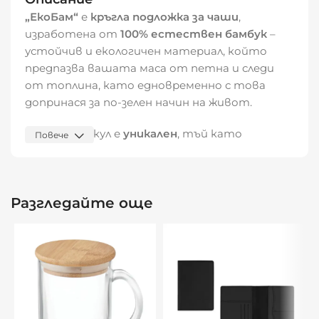
„ЕкоБам“
е
кръгла подложка за чаши
,
изработена от
100% естествен бамбук
–
устойчив и екологичен материал, който
предпазва вашата маса от петна и следи
от топлина, като едновременно с това
допринася за по-зелен начин на живот.
Всеки артикул е
уникален
, тъй като
Повече
бамбукът е естествен продукт – възможни
са
леки вариации в цвета и структурата
,
които придават автентичност и
Разгледайте още
естествен чар.
Материал:
Бамбук
Размери на продукта:
Ø8,5 x 0,5 см
Предимства:
Изработена от устойчив и екологичен