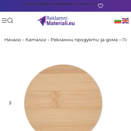
0878 722 865
0888 903 601
office@reklamnimateriali.eu
Начало
»
Каталог
»
Рекламни продукти за дома
»
Под