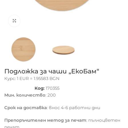
Click to enlarge
Подложка за чаши „ЕкоБам“
Курс: 1 EUR = 1.95583 BGN
Код:
170355
Мин. количество
: 200
Срок на доставка
: внос 4-6 работни дни
Препоръчителен метод за печат
: пълноцветен
печат