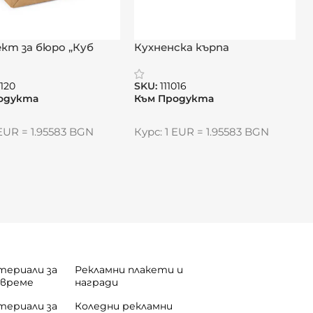
кт за бюро „Куб
Кухненска кърпа
„Чистота“
0120
SKU:
111016
одукта
Към Продукта
 EUR = 1.95583 BGN
Курс: 1 EUR = 1.95583 BGN
азници – полезна информация за планиране през
териали за
Рекламни плакети и
 време
награди
териали за
Коледни рекламни