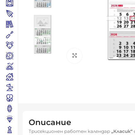
Click to enlarge
Описание
Трисекционен работен календар
„Класик“