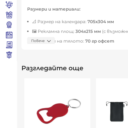
Размери и материали:
📐 Размер на календара:
705х304 мм
🖼️ Рекламна площ:
304х215 мм
(с възможн
📄 Хартия на тялото:
70 гр офсет
Повече
📌 Щанцована основа от
300 гр/м²
специ
📌 Перфорация на главата за лесно закач
Разгледайте още
🔖 Прозорче без ластици, в цвета на те
Цветови комбинации:
Предлага се в три варианта:
черно/червено
черно/синьо
черно/зелено