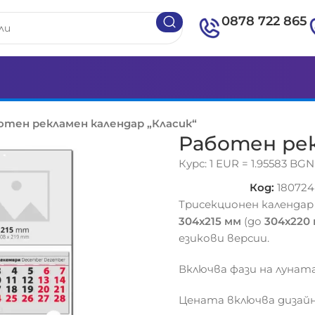
0878 722 865
отен рекламен календар „Класик“
Работен рек
Курс: 1 EUR = 1.95583 BGN
Код:
180724
Трисекционен календа
304х215 мм
(до
304х220
езикови версии.
Включва фази на луната
Цената включва дизайн