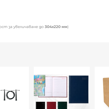
ост за увеличаване до
304х220 мм
)
ално подбран картон
ане на стена
лата