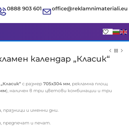
0888 903 601
office@reklamnimateriali.eu
ламен календар „Класик“
р
„Класик“
с размер
705х304 мм
, рекламна площ
 мм
), наличен в три цветови комбинации и три
€
€
, празници и именни дни.
, предпечат и печат.