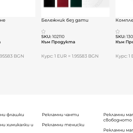
ане
Бележник без дати
Компле
„Икономи“
Идея“
SKU:
102110
SKU:
13
а
Към Продукта
Към Пр
1.95583 BGN
Курс: 1 EUR = 1.95583 BGN
Курс: 1
иални празници, църковни празници и международни пр
ни флашки
Рекламни чанти
Рекламни ма
свободното
ни химикалки и
Рекламни тениски
и
Рекламни ма
дготовка и пълноцветен печат на рекламната площ.