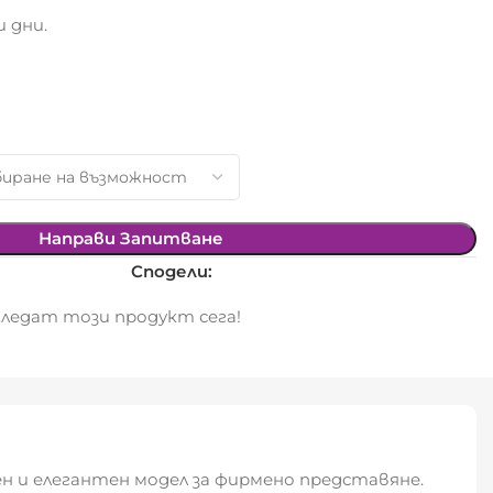
 дни.
Направи Запитване
Сподели:
ледат този продукт сега!
ен и елегантен модел за фирмено представяне.