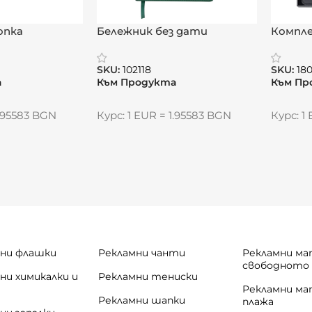
опка
Бележник без дати
Компл
„Орнамент“
органа
химика
SKU:
102118
SKU:
18
а
Към Продукта
Към Пр
1.95583 BGN
Курс: 1 EUR = 1.95583 BGN
Курс: 1
ни флашки
Рекламни чанти
Рекламни ма
свободното
ни химикалки и
Рекламни тениски
и
Рекламни ма
Рекламни шапки
плажа