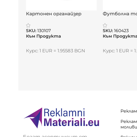
Картонен органайзер
Футболна т
„НотКуб“
„МиниПро 2“
SKU:
130107
SKU:
160423
Към Продукта
Към Продукт
Курс: 1 EUR = 1.95583 BGN
Курс: 1 EUR = 
Реклам
Реклам
молив
Богат асортимент от