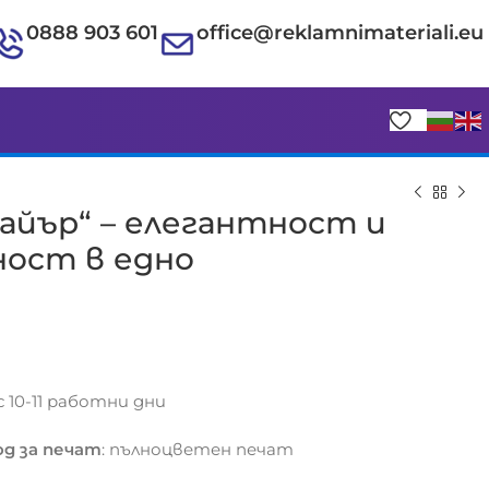
0888 903 601
office@reklamnimateriali.eu
айър“ – елегантност и
ност в едно
€
€
с 10-11 работни дни
д за печат
: пълноцветен печат