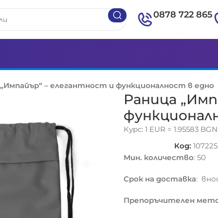
0878 722 865
 „Импайър“ – елегантност и функционалност в едно
Раница „Имп
функционал
Курс: 1 EUR = 1.95583 BGN
Код:
107225
Мин. количество
: 50
Срок на доставка
: вно
Препоръчителен мето