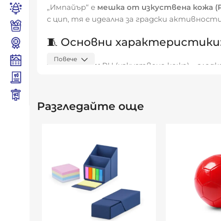
„Импайър“ е
мешка от изкуствена кожа (
с цип, тя е идеална за градски активност
🧵 Основни характеристики
Повече
Материал:
PU (изкуствена кожа) – гладк
Размери:
33 × 42 см – вместимост около
Дизайн:
Разгледайте още
преден джоб с цип – за бърз достъп до
връзки за удобно носене
Видяна от:
0