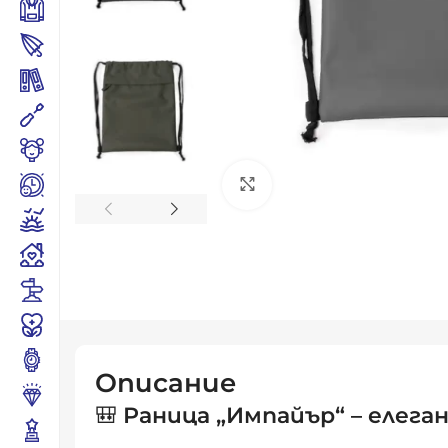
Click to enlarge
Описание
🎒
Раница „Импайър“ – елег