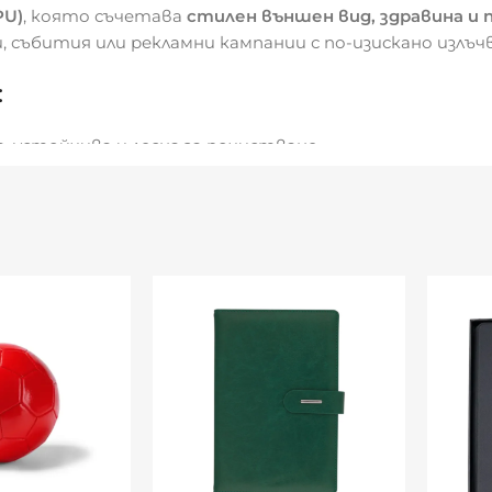
PU)
, която съчетава
стилен външен вид, здравина и
и, събития или рекламни кампании с по-изискано излъч
:
а, устойчива и лесна за почистване
13 литра
 аксесоари