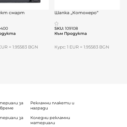
ект смарт
Шапка „Котонеро“
йзер с метална
лка „Елвио“
0400
SKU:
109108
одукта
Към Продукта
 EUR = 1.95583 BGN
Курс: 1 EUR = 1.95583 BGN
териали за
Рекламни плакети и
 време
награди
териали за
Коледни рекламни
материали