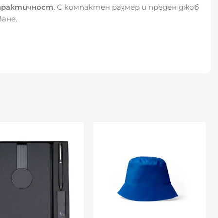
 практичност
. С компактен размер и преден джоб
ване.