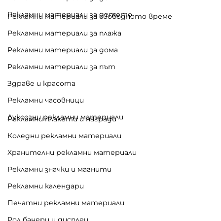
Рекламни материали за детето
Рекламни материали за свободното време
Рекламни материали за плажа
Рекламни материали за дома
Рекламни материали за път
Здраве и красота
Рекламни часовници
Луксозни рекламни материали
Рекламни плакети и награди
Коледни рекламни материали
Хранителни рекламни материали
Рекламни значки и магнити
Рекламни календари
Печатни рекламни материали
Рол банери и дисплеи