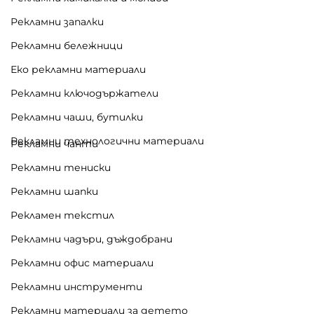
Рекламни запалки
Рекламни бележници
Еко рекламни материали
Рекламни ключодържатели
Рекламни чаши, бутилки
Рекламни технологични материали
Рекламни чанти
Рекламни тениски
Рекламни шапки
Рекламен текстил
Рекламни чадъри, дъждобрани
Рекламни офис материали
Рекламни инструменти
Рекламни материали за детето