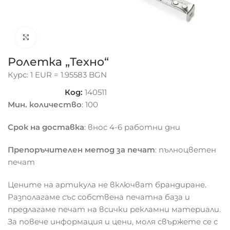
Click to enlarge
Ролетка „Техно“
Курс: 1 EUR = 1.95583 BGN
Код:
140511
Мин. количество
: 100
Срок на доставка
: внос 4-6 работни дни
Препоръчителен метод за печат
: пълноцветен
печат
Цените на артикула не включват брандиране.
Разполагаме със собствена печатна база и
предлагаме печат на всички рекламни материали.
За повече информация и цени, моля свържете се с