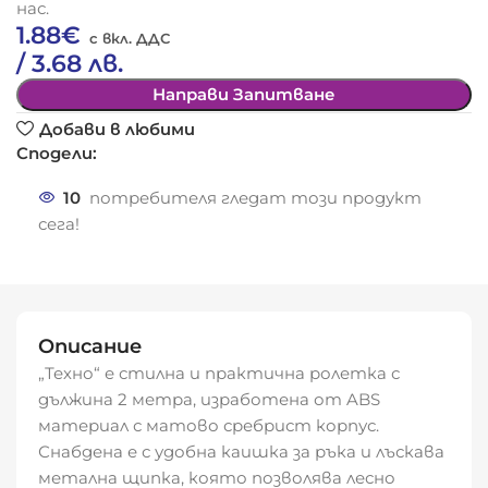
нас.
1.88
€
/ 3.68 лв.
Направи Запитване
Добави в любими
Сподели:
10
потребителя гледат този продукт
сега!
Описание
„Техно“ е стилна и практична ролетка с
дължина 2 метра, изработена от ABS
материал с матово сребрист корпус.
Снабдена е с удобна каишка за ръка и лъскава
метална щипка, която позволява лесно