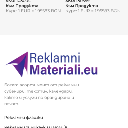
SKU:
108004
SKU:
180359
S
Към Продукта
Към Продукта
К
Курс: 1 EUR = 1.95583 BGN
Курс: 1 EUR = 1.95583 BGN
К
Богат асортимент от рекламни
сувенири, текстил, календари,
както и услуги по брандиране и
печат.
Рекламни флашки
Рекламни химикалки и моливи