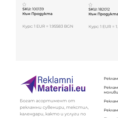
„Кристал“
SKU:
100139
SKU:
182012
Към Продукта
Към Продукт
Курс: 1 EUR = 1.95583 BGN
Курс: 1 EUR = 
Реклам
Реклам
молив
Богат асортимент от
Реклам
рекламни сувенири, текстил,
Реклам
календари, както и услуги по