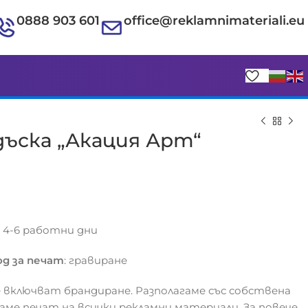
0888 903 601
office@reklamnimateriali.eu
ъска „Акация Арт“
€
€
с 4-6 работни дни
д за печат
: гравиране
 включват брандиране. Разполагаме със собствена
гаме печат на всички рекламни материали. За повече