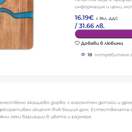
информация и цени, мол
16.19
€
/ 31.66 лв.
Добави в любими
18
потребителя г
чествено акациево дърво, с елегантен детайл и дръж
ен декоративен акцент във вашия дом. Естествената
жни леки вариации в цвета и размера.