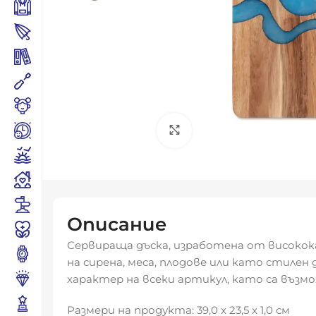
Click to enlarge
Описание
Сервираща дъска, изработена от високока
на сирена, меса, плодове или като стил
характер на всеки артикул, като са възмо
Размери на продукта: 39,0 x 23,5 x 1,0 см