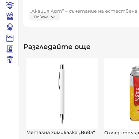
„Акация Арт“ – съчетание на естествена 
Повече
Видяна от:
0
Разгледайте още
Метална химикалка „Вива“
Охладител за