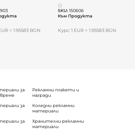
„Въздушен комфорт“
0903
SKU:
150606
одукта
Към Продукта
 EUR = 1.95583 BGN
Курс: 1 EUR = 1.95583 BGN
териали за
Рекламни плакети и
 време
награди
териали за
Коледни рекламни
материали
териали за
Хранителни рекламни
материали