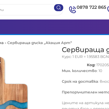
0878 722 865
ма
»
Сервираща дъска „Акация Арт“
Сервираща д
Курс: 1 EUR = 1.95583 BGN
Код:
170205
Мин. количество
: 10
Срок на доставка
: вно
Препоръчителен мето
Цените на артикула не
печатна база и предла