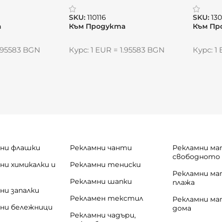
„Премио“
SKU:
110116
SKU:
13
а
Към Продукта
Към Пр
1.95583 BGN
Курс: 1 EUR = 1.95583 BGN
Курс: 1
ни флашки
Рекламни чанти
Рекламни ма
свободното
ни химикалки и
Рекламни тениски
и
Рекламни ма
Рекламни шапки
плажа
ни запалки
Рекламен текстил
Рекламни ма
ни бележници
дома
Рекламни чадъри,