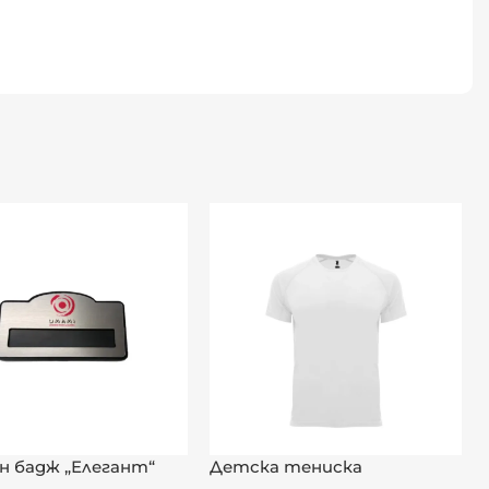
н бадж „Елегант“
Детска тениска