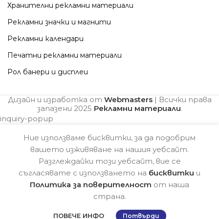
Хранителни рекламни материали
Рекламни значки и магнити
Рекламни календари
Печатни рекламни материали
Рол банери и дисплеи
Дизайн и изработка от
Webmasters
| Всички права
запазени
2025
Рекламни материали
.
inquiry-popup
Ние използваме бисквитки, за да подобрим
вашето изживяване на нашия уебсайт.
Разглеждайки този уебсайт, вие се
съгласявате с използването на
бисквитки
и
Политика за поверителност
от наша
страна.
ПОВЕЧЕ ИНФО
Потвърди