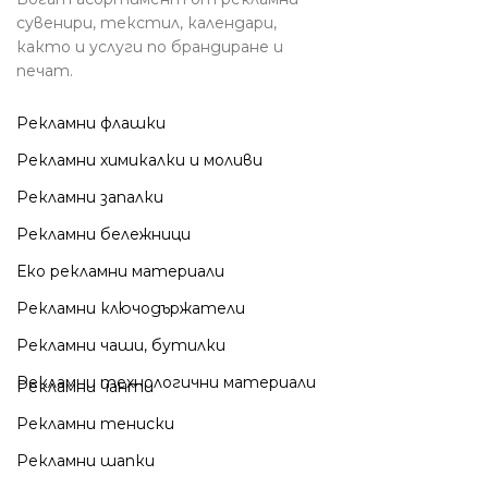
сувенири, текстил, календари,
както и услуги по брандиране и
печат.
Рекламни флашки
Рекламни химикалки и моливи
Рекламни запалки
Рекламни бележници
Еко рекламни материали
Рекламни ключодържатели
Рекламни чаши, бутилки
Рекламни технологични материали
Рекламни чанти
Рекламни тениски
Рекламни шапки