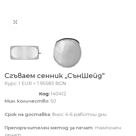
Click to enlarge
Сгъваем сенник „СънШейд“
Курс: 1 EUR = 1.95583 BGN
Код:
140412
Мин. количество
: 50
Срок на доставка
: внос 4-6 работни дни
Препоръчителен метод за печат
: тампонен
печат