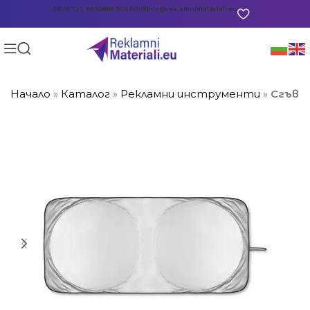
0878 722 865
0888 903 601
office@reklamnimateriali.eu
Начало
»
Каталог
»
Рекламни инструменти
»
Сгъва