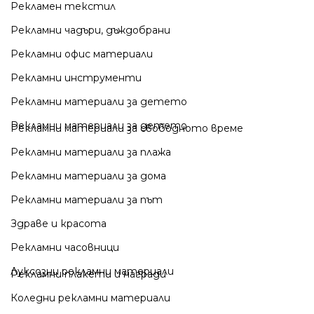
Рекламен текстил
Рекламни чадъри, дъждобрани
Рекламни офис материали
Рекламни инструменти
Рекламни материали за детето
Рекламни материали за детето
Рекламни материали за свободното време
Рекламни материали за плажа
Рекламни материали за дома
Рекламни материали за път
Здраве и красота
Рекламни часовници
Луксозни рекламни материали
Рекламни плакети и награди
Коледни рекламни материали