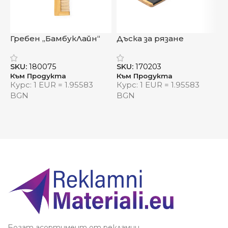
Предпазва интериора от топлина и UV
лъчи
Гребен „БамбукЛайн“
Дъска за рязане
Ч
Размери:
147 х 69 см
„Кастелид“
ц
Видяна от:
0
SKU:
180075
SKU:
170203
S
Към Продукта
Към Продукта
К
Курс: 1 EUR = 1.95583
Курс: 1 EUR = 1.95583
К
BGN
BGN
Богат асортимент от рекламни