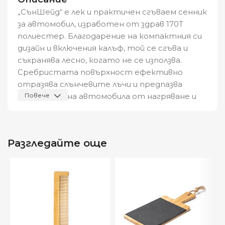
„СънШейд“ е лек и практичен сгъваем сенник
за автомобил, изработен от здрав 170T
полиестер. Благодарение на компактния си
дизайн и включения калъф, той се сгъва и
съхранява лесно, когато не се използва.
Сребристата повърхност ефективно
отразява слънчевите лъчи и предпазва
интериора на автомобила от нагряване и
Повече
избледняване. Идеален аксесоар за
горещите летни дни.
Разгледайте още
Характеристики:
Сгъваем сенник за предно стъкло
Материал: 170T полиестер
Включва калъф за удобно съхранение
Лек, компактен и лесен за употреба