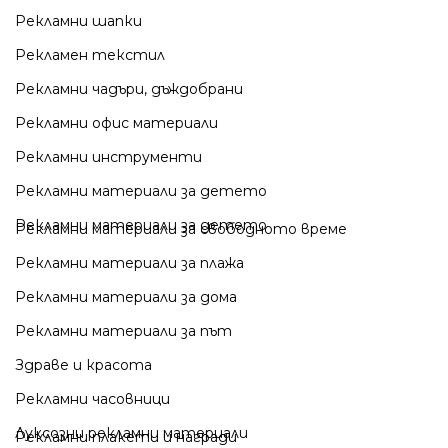
Рекламни шапки
Рекламен текстил
Рекламни чадъри, дъждобрани
Рекламни офис материали
Рекламни инструменти
Рекламни материали за детето
Рекламни материали за детето
Рекламни материали за свободното време
Рекламни материали за плажа
Рекламни материали за дома
Рекламни материали за път
Здраве и красота
Рекламни часовници
Луксозни рекламни материали
Рекламни плакети и награди