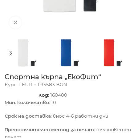
Click to enlarge
Спортна кърпа „ЕкоФит“
Курс: 1 EUR = 1.95583 BGN
Код:
160400
Мин. количество
: 10
Срок на доставка
: внос 4-6 работни дни
Препоръчителен метод за печат
: пълноцветен
печат