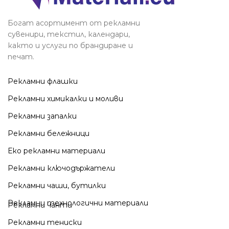
Богат асортимент от рекламни
сувенири, текстил, календари,
както и услуги по брандиране и
печат.
Рекламни флашки
Рекламни химикалки и моливи
Рекламни запалки
Рекламни бележници
Еко рекламни материали
Рекламни ключодържатели
Рекламни чаши, бутилки
Рекламни технологични материали
Рекламни чанти
Рекламни тениски