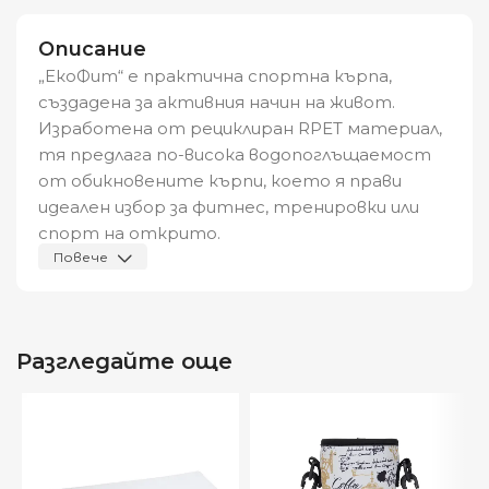
Описание
„ЕкоФит“ е практична спортна кърпа,
създадена за активния начин на живот.
Изработена от рециклиран RPET материал,
тя предлага по-висока водопоглъщаемост
от обикновените кърпи, което я прави
идеален избор за фитнес, тренировки или
спорт на открито.
Повече
Кърпата се предлага в удобна мрежеста
торбичка от RPET с връзка, която позволява
лесно съхранение и пренасяне. Това я прави
Разгледайте още
не само функционална, но и устойчиво
решение за хора, които ценят природата.
Характеристики:
Размери: 30 x 80 см