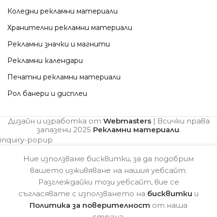
Коледни рекламни материали
Хранителни рекламни материали
Рекламни значки и магнити
Рекламни календари
Печатни рекламни материали
Рол банери и дисплеи
Дизайн и изработка от
Webmasters
| Всички права
запазени
2025
Рекламни материали
.
inquiry-popup
Ние използваме бисквитки, за да подобрим
вашето изживяване на нашия уебсайт.
Разглеждайки този уебсайт, вие се
съгласявате с използването на
бисквитки
и
Политика за поверителност
от наша
страна.