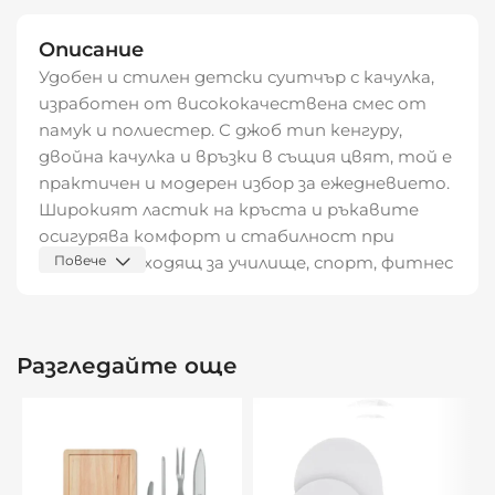
Описание
Удобен и стилен детски суитчър с качулка,
изработен от висококачествена смес от
памук и полиестер. С джоб тип кенгуру,
двойна качулка и връзки в същия цвят, той е
практичен и модерен избор за ежедневието.
Широкият ластик на кръста и ръкавите
осигурява комфорт и стабилност при
носене. Подходящ за училище, спорт, фитнес
Повече
или разходка в парка.
Характеристики:
Разгледайте още
Детски суитчър с качулка
Джоб тип кенгуру
Двойна качулка с връзки в същия цвят