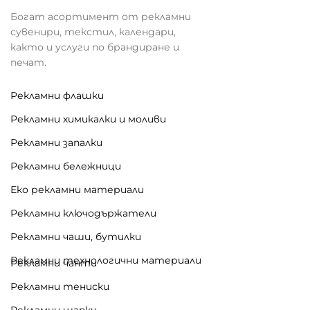
Богат асортимент от рекламни
сувенири, текстил, календари,
както и услуги по брандиране и
печат.
Рекламни флашки
Рекламни химикалки и моливи
Рекламни запалки
Рекламни бележници
Еко рекламни материали
Рекламни ключодържатели
Рекламни чаши, бутилки
Рекламни технологични материали
Рекламни чанти
Рекламни тениски
Рекламни шапки