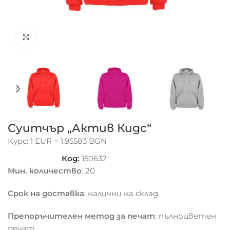
Click to enlarge
Суитчър „Актив Кидс“
Курс: 1 EUR = 1.95583 BGN
Код:
150632
Мин. количество
: 20
Срок на доставка
: налични на склад
Препоръчителен метод за печат
: пълноцветен
печат