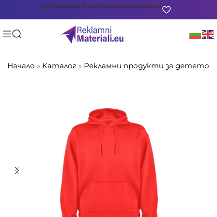
0878 722 865
0888 903 601
office@reklamnimateriali.eu
Начало
»
Каталог
»
Рекламни продукти за детето
»