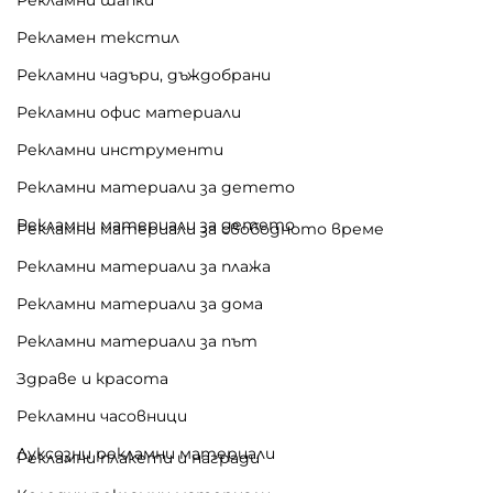
Рекламен текстил
Рекламни чадъри, дъждобрани
Рекламни офис материали
Рекламни инструменти
Рекламни материали за детето
Рекламни материали за детето
Рекламни материали за свободното време
Рекламни материали за плажа
Рекламни материали за дома
Рекламни материали за път
Здраве и красота
Рекламни часовници
Луксозни рекламни материали
Рекламни плакети и награди