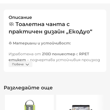
Описание
🧼
Тоалетна чанта с
практичен дизайн „ЕкоДуо“
♻️
Материали и устойчивост:
Изработена от
210D полиестер
с
RPET
етикет
– подчертава устойчивия произход
Повече
🌱 Над 50% рециклирани материали – избор с
грижа към природата
Разгледайте още
🧵 Здрава и лека – идеална за пътуване и
ежедневна употреба
🎒
Дизайн и функционалност: