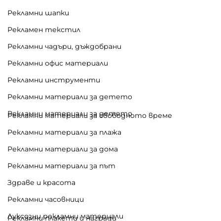
Рекламни шапки
Рекламен текстил
Рекламни чадъри, дъждобрани
Рекламни офис материали
Рекламни инструменти
Рекламни материали за детето
Рекламни материали за детето
Рекламни материали за свободното време
Рекламни материали за плажа
Рекламни материали за дома
Рекламни материали за път
Здраве и красота
Рекламни часовници
Луксозни рекламни материали
Рекламни плакети и награди