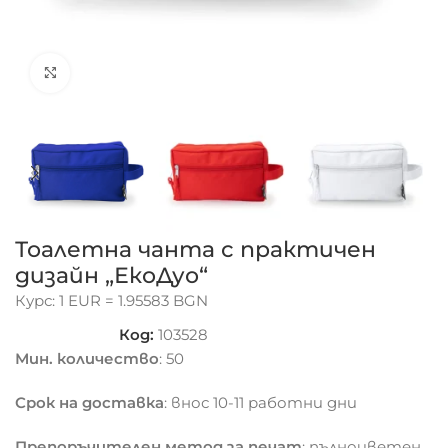
Click to enlarge
Тоалетна чанта с практичен
дизайн „ЕкоДуо“
Курс: 1 EUR = 1.95583 BGN
Код:
103528
Мин. количество
: 50
Срок на доставка
: внос 10-11 работни дни
Препоръчителен метод за печат
: пълноцветен