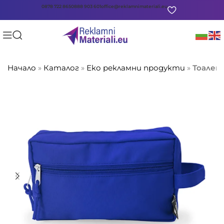
0878 722 865
0888 903 601
office@reklamnimateriali.eu
Начало
»
Каталог
»
Еко рекламни продукти
»
Тоалет