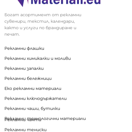
Богат асортимент от рекламни
сувенири, текстил, календари,
както и услуги по брандиране и
печат.
Рекламни флашки
Рекламни химикалки и моливи
Рекламни запалки
Рекламни бележници
Еко рекламни материали
Рекламни ключодържатели
Рекламни чаши, бутилки
Рекламни технологични материали
Рекламни чанти
Рекламни тениски