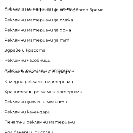
Рекламни материали за детето
Рекламни материали за свободното време
Рекламни материали за плажа
Рекламни материали за дома
Рекламни материали за път
Здраве и красота
Рекламни часовници
Луксозни рекламни материали
Рекламни плакети и награди
Коледни рекламни материали
Хранителни рекламни материали
Рекламни значки и магнити
Рекламни календари
Печатни рекламни материали
Рол банери и дисплеи