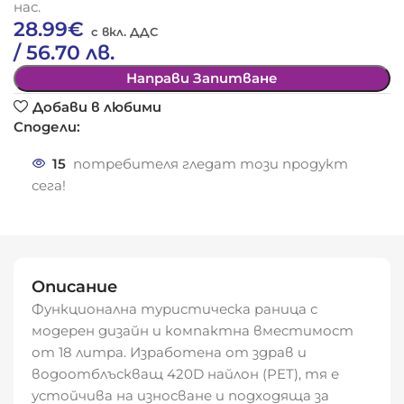
нас.
28.99
€
/ 56.70 лв.
Направи Запитване
Добави в любими
Сподели:
15
потребителя гледат този продукт
сега!
Описание
Функционална туристическа раница с
модерен дизайн и компактна вместимост
от 18 литра. Изработена от здрав и
водоотблъскващ 420D найлон (PET), тя е
устойчива на износване и подходяща за