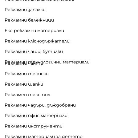
Рекламни запалки
Рекламни бележници
Еко рекламни материали
Рекламни ключодържатели
Рекламни чаши, бутилки
Рекламни технологични материали
Рекламни чанти
Рекламни тениски
Рекламни шапки
Рекламен текстил
Рекламни чадъри, дъждобрани
Рекламни офис материали
Рекламни инструменти
Рекламни материали за детето