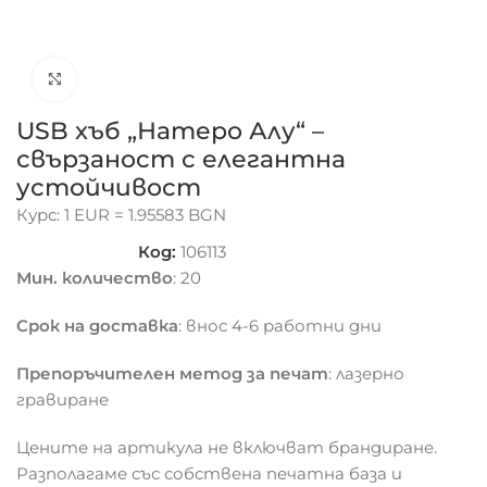
Click to enlarge
USB хъб „Натеро Алу“ –
свързаност с елегантна
устойчивост
Курс: 1 EUR = 1.95583 BGN
Код:
106113
Мин. количество
: 20
Срок на доставка
: внос 4-6 работни дни
Препоръчителен метод за печат
: лазерно
гравиране
Цените на артикула не включват брандиране.
Разполагаме със собствена печатна база и