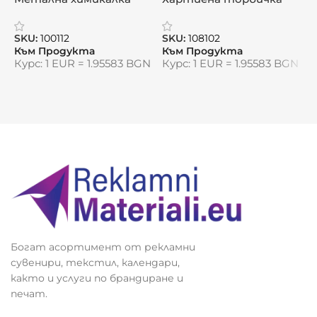
Видяна от:
0
„Вивелла“
„Селена“
SKU:
100112
SKU:
108102
S
Към Продукта
Към Продукта
К
Курс: 1 EUR = 1.95583 BGN
Курс: 1 EUR = 1.95583 BGN
К
Богат асортимент от рекламни
сувенири, текстил, календари,
както и услуги по брандиране и
печат.