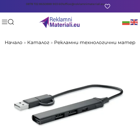
0878 722 865
0888 903 601
office@reklamnimateriali.eu
Начало
»
Каталог
»
Рекламни технологични матери