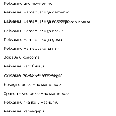
Рекламни инструменти
Рекламни материали за детето
Рекламни материали за детето
Рекламни материали за свободното време
Рекламни материали за плажа
Рекламни материали за дома
Рекламни материали за път
Здраве и красота
Рекламни часовници
Луксозни рекламни материали
Рекламни плакети и награди
Коледни рекламни материали
Хранителни рекламни материали
Рекламни значки и магнити
Рекламни календари