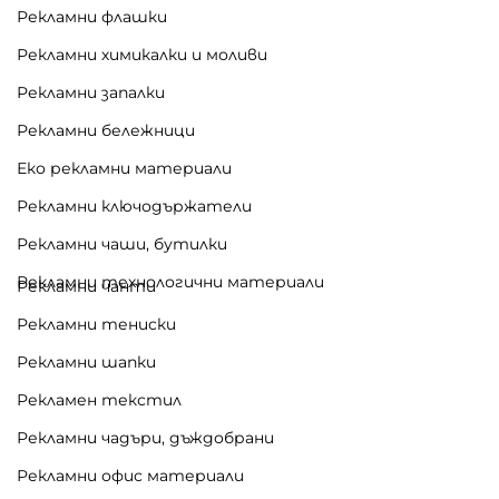
Рекламни флашки
Рекламни химикалки и моливи
Рекламни запалки
Рекламни бележници
Еко рекламни материали
Рекламни ключодържатели
Рекламни чаши, бутилки
Рекламни технологични материали
Рекламни чанти
Рекламни тениски
Рекламни шапки
Рекламен текстил
Рекламни чадъри, дъждобрани
Рекламни офис материали