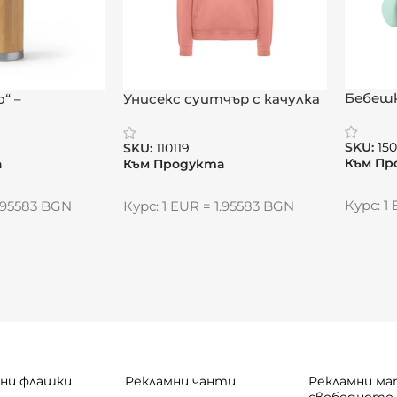
щ шоколад
оративен жест или лична изненада
Бебешк
“ –
Унисекс суитчър с качулка
а естетика с
„Линео“
цент
SKU:
15
SKU:
110119
Към Пр
а
Към Продукта
Курс: 1
1.95583 BGN
Курс: 1 EUR = 1.95583 BGN
ни флашки
Рекламни чанти
Рекламни ма
свободното