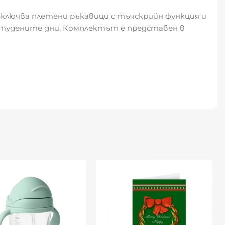
ключва плетени ръкавици с тъчскрийн функция и
 студените дни. Комплектът е представен в