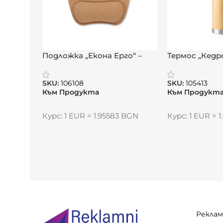
Чаша, подходяща за кафе, чай или горе
Идеален избор за коледен подарък, корп
Видяна от:
0
Подложка „Екона Ерго“ –
Термос „Кедро
комфорт и подкрепа при
интелигентн
всяко движение
природен ак
SKU:
106108
SKU:
105413
Към Продукта
Към Продукт
Курс: 1 EUR = 1.95583 BGN
Курс: 1 EUR = 
Реклам