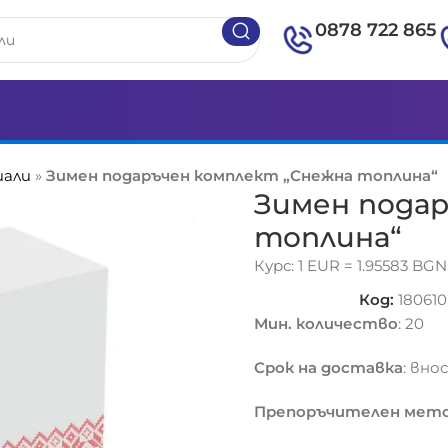
0878 722 865
иали
»
Зимен подаръчен комплект „Снежна топлина“
Зимен пода
топлина“
Курс: 1 EUR = 1.95583 BGN
Код:
180610
Мин. количество
: 20
Срок на доставка
: вно
Препоръчителен мето