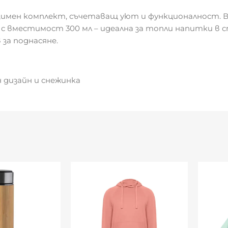
зимен комплект, съчетаващ уют и функционалност. В
 с вместимост 300 мл – идеална за топли напитки в
за поднасяне.
 дизайн и снежинка
ка (чаша)
ходяща за директно поднасяне
ния сезон
ани