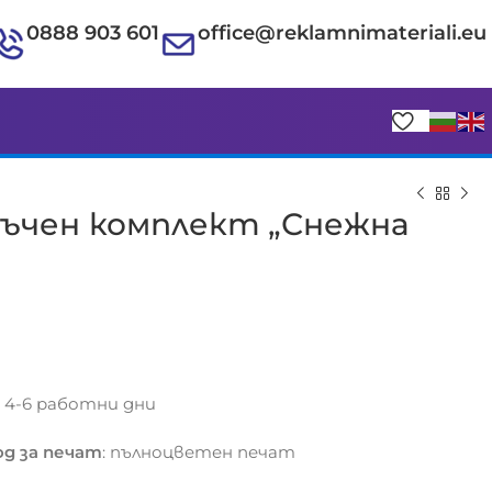
0888 903 601
office@reklamnimateriali.eu
ръчен комплект „Снежна
€
€
с 4-6 работни дни
д за печат
: пълноцветен печат