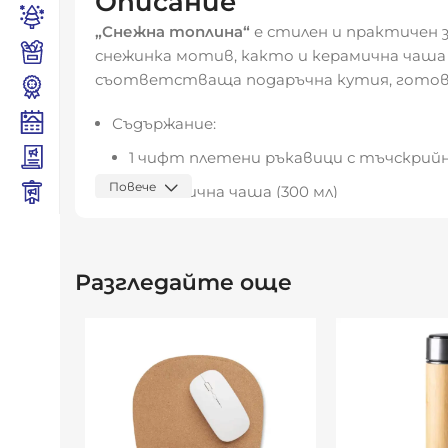
Описание
„Снежна топлина“
е стилен и практичен 
снежинка мотив, както и керамична чаша
съответстваща подаръчна кутия, готов 
Съдържание:
1 чифт плетени ръкавици с тъчскрийн
Повече
1 керамична чаша (300 мл)
Материали: текстил (ръкавици), керами
Размери на опаковката: 12,2 × 9,2 × 9,8 см
Разгледайте още
Опаковка: стилна подаръчна кутия, под
Предимства:
Практичен и естетичен подарък за зим
Ръкавици, съвместими със сензорни екр