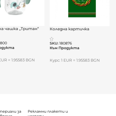
а чашка „Тритан“
Коледна картичка
„Корпоративна
елегантност“
0800
SKU:
180876
одукта
Към Продукта
 EUR = 1.95583 BGN
Курс: 1 EUR = 1.95583 BGN
териали за
Рекламни плакети и
 време
награди