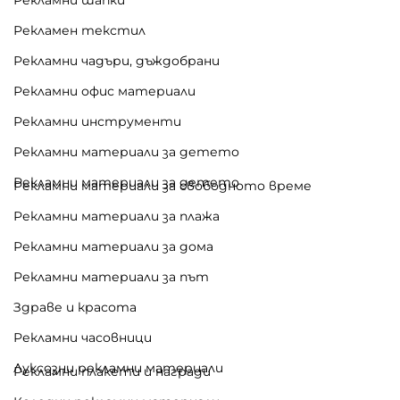
Рекламен текстил
Рекламни чадъри, дъждобрани
Рекламни офис материали
Рекламни инструменти
Рекламни материали за детето
Рекламни материали за детето
Рекламни материали за свободното време
Рекламни материали за плажа
Рекламни материали за дома
Рекламни материали за път
Здраве и красота
Рекламни часовници
Луксозни рекламни материали
Рекламни плакети и награди