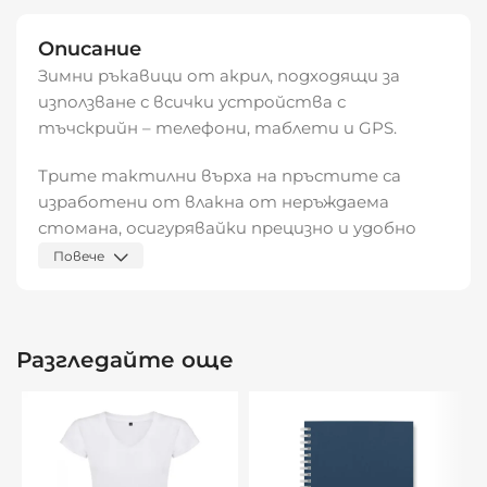
Описание
Зимни ръкавици от акрил, подходящи за
използване с всички устройства с
тъчскрийн – телефони, таблети и GPS.
Трите тактилни върха на пръстите са
изработени от влакна от неръждаема
стомана, осигурявайки прецизно и удобно
управление.
Повече
Идеални за студеното време, без да се
жертва функционалността.
Разгледайте още
Размер: S.
Видяна от:
0