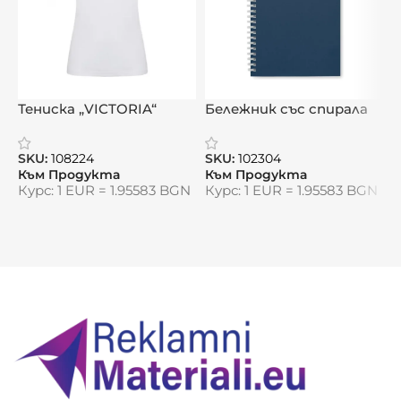
Тениска „VICTORIA“
Бележник със спирала
Ш
„ЕкоПейпър“
SKU:
108224
SKU:
102304
S
Към Продукта
Към Продукта
К
Курс: 1 EUR = 1.95583 BGN
Курс: 1 EUR = 1.95583 BGN
К