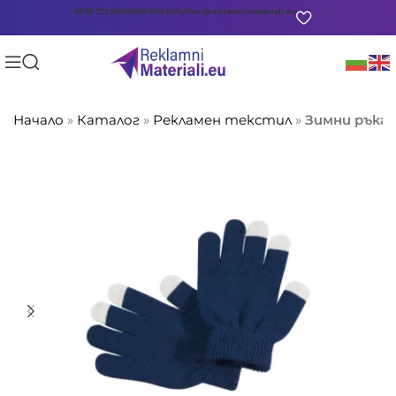
0878 722 865
0888 903 601
office@reklamnimateriali.eu
Начало
»
Каталог
»
Рекламен текстил
»
Зимни ръкав