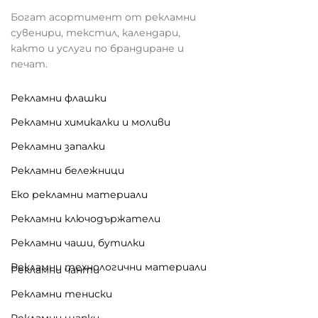
Богат асортимент от рекламни
сувенири, текстил, календари,
както и услуги по брандиране и
печат.
Рекламни флашки
Рекламни химикалки и моливи
Рекламни запалки
Рекламни бележници
Еко рекламни материали
Рекламни ключодържатели
Рекламни чаши, бутилки
Рекламни технологични материали
Рекламни чанти
Рекламни тениски
Рекламни шапки