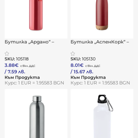
Бутилка „Ардано“ –
Бутилка „АспенКорк“ –
метална елегантност
термо устойчивост с
с градски характер
естествен акцент
SKU:
105118
SKU:
105130
3.88
€
8.01
€
/ 7.59 лв.
/ 15.67 лв.
Към Продукта
Към Продукта
Курс: 1 EUR = 1.95583 BGN
Курс: 1 EUR = 1.95583 BGN