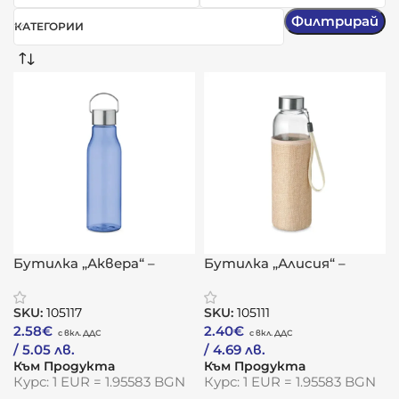
Филтрирай
КАТЕГОРИИ
Бутилка „Аквера“ –
Бутилка „Алисия“ –
прозрачна
стъклена елегантност
устойчивост с свежа
с натурален акцент
SKU:
105117
SKU:
105111
енергия
2.58
€
2.40
€
/ 5.05 лв.
/ 4.69 лв.
Към Продукта
Към Продукта
Курс: 1 EUR = 1.95583 BGN
Курс: 1 EUR = 1.95583 BGN