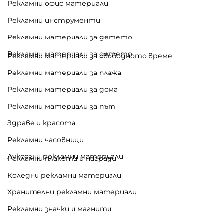
Рекламни офис материали
Рекламни инструменти
Рекламни материали за детето
Рекламни материали за детето
Рекламни материали за свободното време
Рекламни материали за плажа
Рекламни материали за дома
Рекламни материали за път
Здраве и красота
Рекламни часовници
Луксозни рекламни материали
Рекламни плакети и награди
Коледни рекламни материали
Хранителни рекламни материали
Рекламни значки и магнити