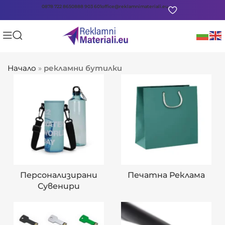
0878 722 865
0888 903 601
office@reklamnimateriali.eu
Начало
»
рекламни бутилки
Персонализирани
Печатна Реклама
Сувенири