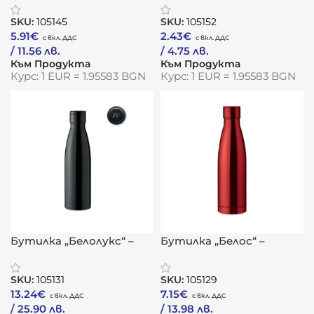
сърцевина
алуминиева
SKU:
105145
SKU:
105152
издръжливост
5.91
€
2.43
€
/ 11.56 лв.
/ 4.75 лв.
Към Продукта
Към Продукта
Курс: 1 EUR = 1.95583 BGN
Курс: 1 EUR = 1.95583 BGN
Бутилка „Белолукс“ –
Бутилка „Белос“ –
термо иновация с
термо елегантност с
интелигентен акцент
медна изолация
SKU:
105131
SKU:
105129
13.24
€
7.15
€
/ 25.90 лв.
/ 13.98 лв.