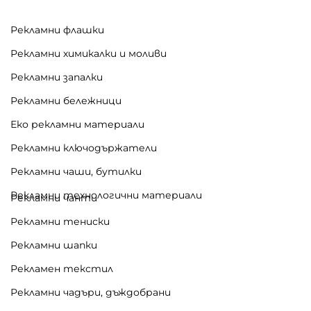
Рекламни флашки
Рекламни химикалки и моливи
Рекламни запалки
Рекламни бележници
Еко рекламни материали
Рекламни ключодържатели
Рекламни чаши, бутилки
Рекламни технологични материали
Рекламни чанти
Рекламни тениски
Рекламни шапки
Рекламен текстил
Рекламни чадъри, дъждобрани