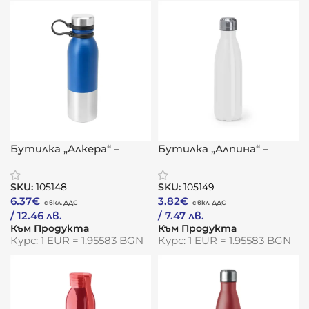
Бутилка „Алкера“ –
Бутилка „Алпина“ –
термо стил с
класическа
двуцветна енергия
устойчивост с
SKU:
105148
SKU:
105149
метална душа
6.37
€
3.82
€
/ 12.46 лв.
/ 7.47 лв.
Към Продукта
Към Продукта
Курс: 1 EUR = 1.95583 BGN
Курс: 1 EUR = 1.95583 BGN