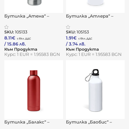
Бутилка „Атена“ –
Бутилка „Атлера“ –
термо устойчивост с
компактна
рециклирана същност
издръжливост с
SKU:
105133
SKU:
105153
приключенски дух
8.11
€
1.91
€
/ 15.86 лв.
/ 3.74 лв.
Към Продукта
Към Продукта
Курс: 1 EUR = 1.95583 BGN
Курс: 1 EUR = 1.95583 BGN
Бутилка „Балакс“ –
Бутилка „Баобис“ –
термо стил с медна
приключенски дух с