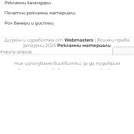
Рекламни календари
Печатни рекламни материали
Рол банери и дисплеи
Дизайн и изработка от
Webmasters
| Всички права
запазени
2025
Рекламни материали
.
inquiry-popup
Optimized by Seraphinite Accelerator
Ние използваме бисквитки, за да подобрим
Turns on site high speed to be attractive for people and search engines.
вашето изживяване на нашия уебсайт.
Разглеждайки този уебсайт, вие се
съгласявате с използването на
бисквитки
и
Политика за поверителност
от наша
страна.
ПОВЕЧЕ ИНФО
Потвърди