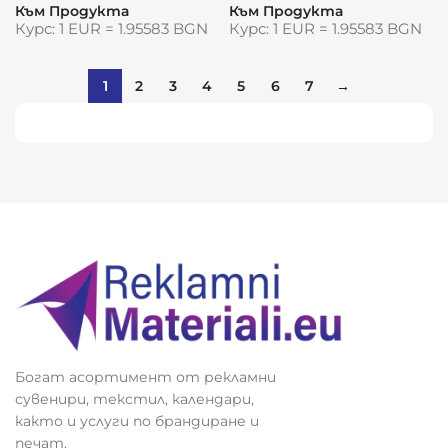
Към Продукта
Към Продукта
Курс: 1 EUR = 1.95583 BGN
Курс: 1 EUR = 1.95583 BGN
1
2
3
4
5
6
7
→
Виж повече
Богат асортимент от рекламни
сувенири, текстил, календари,
както и услуги по брандиране и
печат.