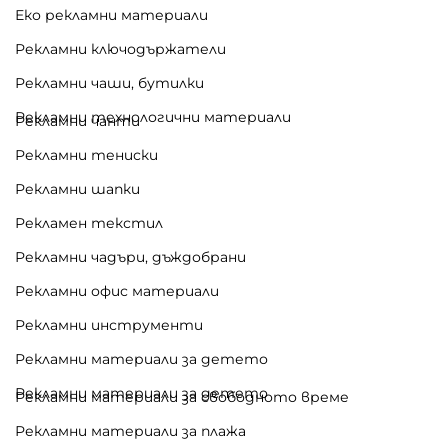
Еко рекламни материали
Рекламни ключодържатели
Рекламни чаши, бутилки
Рекламни технологични материали
Рекламни чанти
Рекламни тениски
Рекламни шапки
Рекламен текстил
Рекламни чадъри, дъждобрани
Рекламни офис материали
Рекламни инструменти
Рекламни материали за детето
Рекламни материали за детето
Рекламни материали за свободното време
Рекламни материали за плажа