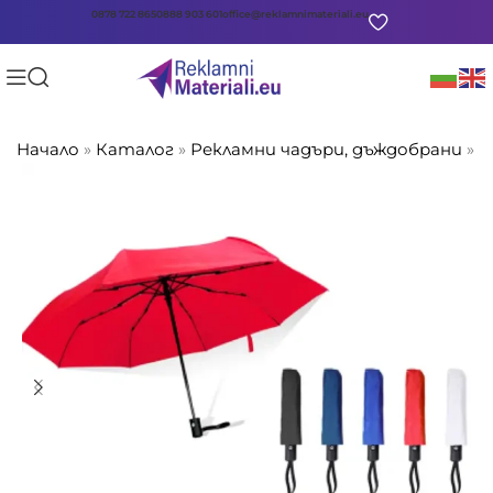
0878 722 865
0888 903 601
office@reklamnimateriali.eu
Начало
»
Каталог
»
Рекламни чадъри, дъждобрани
»
Ч