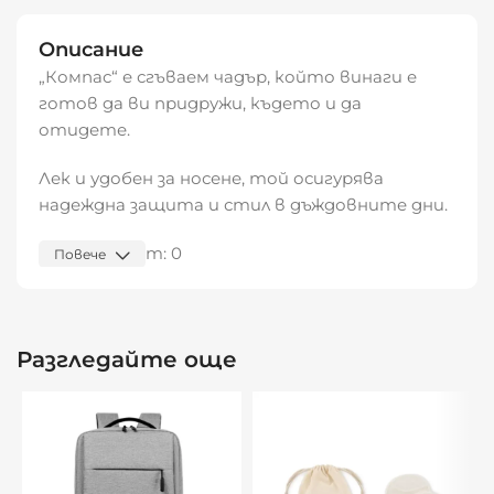
Описание
„Компас“ е сгъваем чадър, който винаги е
готов да ви придружи, където и да
отидете.
Лек и удобен за носене, той осигурява
надеждна защита и стил в дъждовните дни.
Видяна от:
0
Повече
Разгледайте още