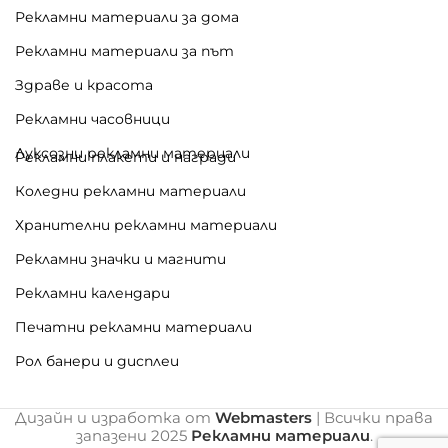
Рекламни материали за дома
Рекламни материали за път
Здраве и красота
Рекламни часовници
Луксозни рекламни материали
Рекламни плакети и награди
Коледни рекламни материали
Хранителни рекламни материали
Рекламни значки и магнити
Рекламни календари
Печатни рекламни материали
Рол банери и дисплеи
Дизайн и изработка от
Webmasters
| Всички права
запазени
2025
Рекламни материали
.