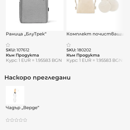
Раница „БлуТрек“
Комплект почистващи
тампони
п
„БамбукСофт“
SKU:
107612
SKU:
180202
S
Към Продукта
Към Продукта
К
Курс: 1 EUR = 1.95583 BGN
Курс: 1 EUR = 1.95583 BGN
К
Наскоро прегледани
Чадър „Верде“