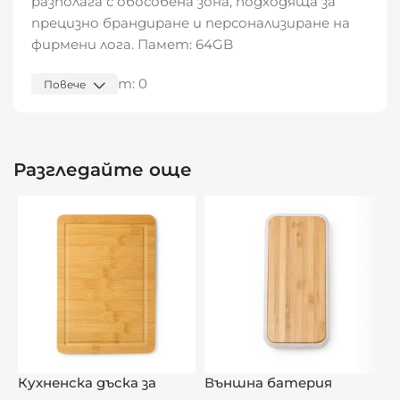
разполага с обособена зона, подходяща за
прецизно брандиране и персонализиране на
фирмени лога. Памет: 64GB
Видяна от:
0
Повече
Разгледайте още
Кухненска дъска за
Външна батерия
Д