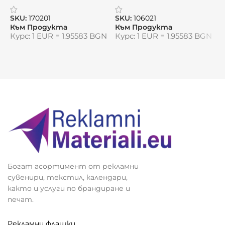
рязане „Бамбу Про“
„Бластър“ – устойчиво
П
зареждане с безжична
SKU:
170201
SKU:
106021
S
свобода
Към Продукта
Към Продукта
К
Курс: 1 EUR = 1.95583 BGN
Курс: 1 EUR = 1.95583 BGN
К
Богат асортимент от рекламни
сувенири, текстил, календари,
както и услуги по брандиране и
печат.
Рекламни флашки