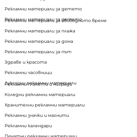
Рекламни материали за детето
Рекламни материали за детето
Рекламни материали за свободното време
Рекламни материали за плажа
Рекламни материали за дома
Рекламни материали за път
Здраве и красота
Рекламни часовници
Луксозни рекламни материали
Рекламни плакети и награди
Коледни рекламни материали
Хранителни рекламни материали
Рекламни значки и магнити
Рекламни календари
Печатни рекламни материали