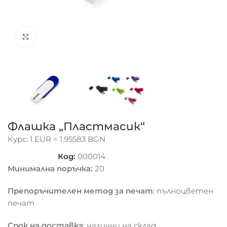
Click to enlarge
Флашка „Пластмасик“
Курс: 1 EUR = 1.95583 BGN
Код:
000014
Минимална поръчка:
20
Препоръчителен метод за печат
: пълноцветен
печат
Срок на доставка
: налични на склад