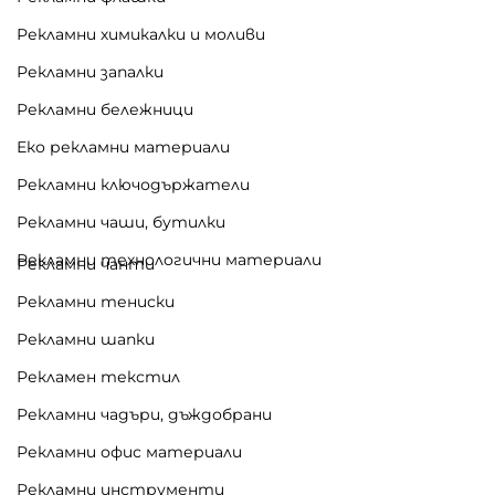
Рекламни химикалки и моливи
Рекламни запалки
Рекламни бележници
Еко рекламни материали
Рекламни ключодържатели
Рекламни чаши, бутилки
Рекламни технологични материали
Рекламни чанти
Рекламни тениски
Рекламни шапки
Рекламен текстил
Рекламни чадъри, дъждобрани
Рекламни офис материали
Рекламни инструменти