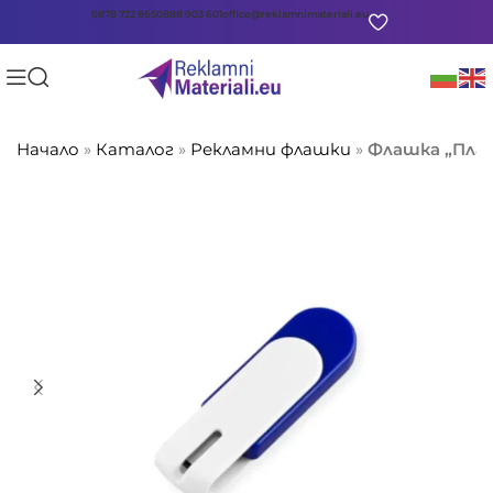
0878 722 865
0888 903 601
office@reklamnimateriali.eu
Начало
»
Каталог
»
Рекламни флашки
»
Флашка „Пла