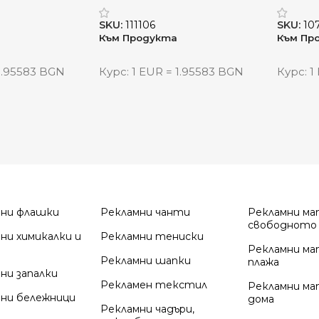
„ЕкоПътешественик“
рецик
SKU:
111106
SKU:
10
Към Продукта
Към Пр
 1.95583 BGN
Курс: 1 EUR = 1.95583 BGN
Курс: 1
мни флашки
Рекламни чанти
Рекламни ма
свободното
ни химикалки и
Рекламни тениски
Рекламни ма
Рекламни шапки
плажа
ни запалки
Рекламен текстил
Рекламни ма
ни бележници
дома
Рекламни чадъри,