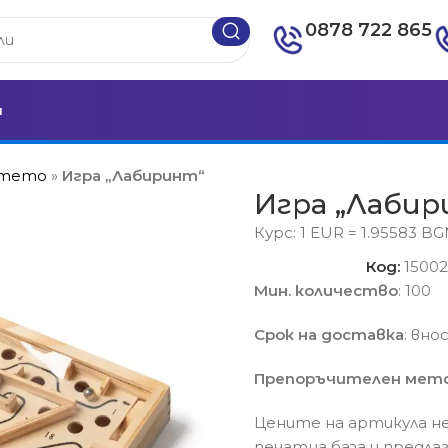
0878 722 865
и
етето
»
Игра „Лабиринт“
Игра „Лаби
Курс: 1 EUR = 1.95583 B
Код:
1500
Мин. количество
: 100
Срок на доставка
: вно
Препоръчителен мето
Цените на артикула не
печатна база и предла