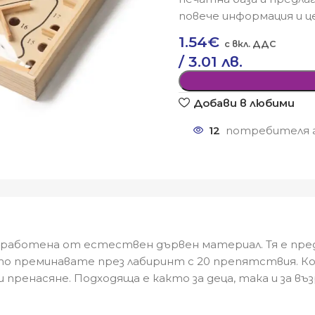
повече информация и це
1.54
€
/ 3.01 лв.
Добави в любими
12
потребителя г
, изработена от естествен дървен материал. Тя е п
о преминавате през лабиринт с 20 препятствия. К
и пренасяне. Подходяща е както за деца, така и за 