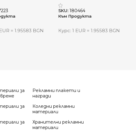
лиран деним
Peak AWARE 15.6“
7223
SKU:
180464
одукта
Към Продукта
 EUR = 1.95583 BGN
Курс: 1 EUR = 1.95583 BGN
териали за
Рекламни плакети и
 време
награди
териали за
Коледни рекламни
материали
териали за
Хранителни рекламни
материали