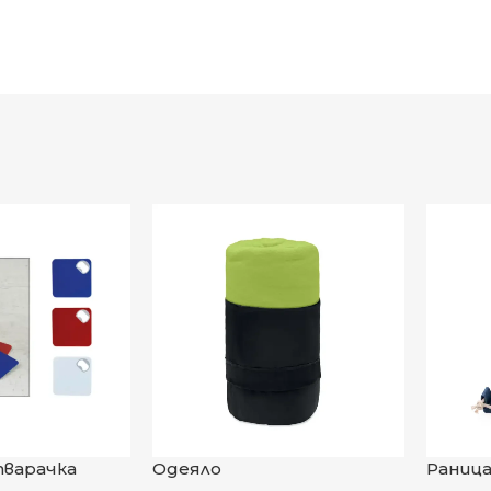
териал
рпение
варачка
Одеяло
Раница