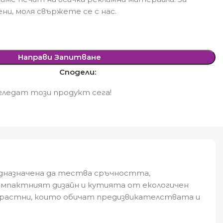
ни, моля свържете се с нас.
Направи Запитване
Сподели:
ледат този продукт сега!
редназначена да тества сръчността,
омпактният дизайн и кутията от екологичен
възрастни, които обичат предизвикателствата и