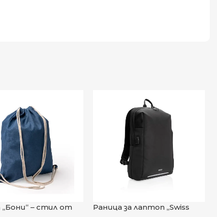
 „Бони“ – стил от
Раница за лаптоп „Swiss