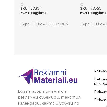
„БамбукПро“
„ДуоКап“
SKU:
170301
SKU:
170350
Към Продукта
Към Продукта
Курс: 1 EUR = 1.95583 BGN
Курс: 1 EUR =
Рекла
Реклам
моливи
Богат асортимент от
Реклам
рекламни сувенири, текстил,
Реклам
календари, както и услуги по