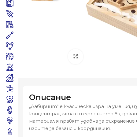
Click to enlarge
Описание
„Лабиринт“ е класическа игра на умения
концентрацията и търпението ви, докат
материал я правят удобна за съхранение 
игрите за баланс и координация.