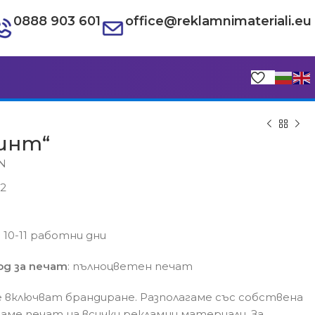
0888 903 601
office@reklamnimateriali.eu
ринт“
GN
22
€
€
с 10-11 работни дни
д за печат
: пълноцветен печат
 включват брандиране. Разполагаме със собствена
гаме печат на всички рекламни материали. За