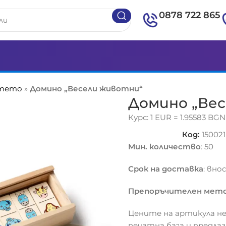
0878 722 865
етето
»
Домино „Весели животни“
Домино „Ве
Курс: 1 EUR = 1.95583 BGN
Код:
150021
Мин. количество
: 50
Срок на доставка
: вно
Препоръчителен мето
Цените на артикула не
печатна база и предла