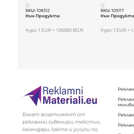
SKU:
108312
SKU:
109117
Към Продукта
Към Продукт
Курс: 1 EUR = 1.95583 BGN
Курс: 1 EUR = 
Реклам
Реклам
молив
Богат асортимент от
Реклам
рекламни сувенири, текстил,
Реклам
календари, както и услуги по