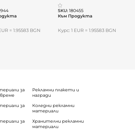
& Brown“
0944
SKU:
180455
одукта
Към Продукта
 EUR = 1.95583 BGN
Курс: 1 EUR = 1.95583 BGN
териали за
Рекламни плакети и
 време
награди
териали за
Коледни рекламни
материали
териали за
Хранителни рекламни
материали