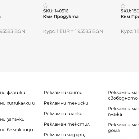
SKU:
140516
SKU:
18
а
Към Продукта
Към Пр
1.95583 BGN
Курс: 1 EUR = 1.95583 BGN
Курс: 1
ни флашки
Рекламни чанти
Рекламни ма
свободното
ни химикалки и
Рекламни тениски
и
Рекламни ма
Рекламни шапки
плажа
ни запалки
Рекламен текстил
Рекламни ма
ни бележници
дома
Рекламни чадъри,