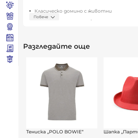
Класическо домино с животни
Повече
28 дървени части с илюстрации
Дървена кутия за съхранение
Изработено от естествен дървен мат
Разгледайте още
Подходящо за деца и семейни игри
Размери на продукта:
15,0 х 3,0 х 5,0 см
Видяна от:
0
Тениска „POLO BOWIE“
Шапка „Парт