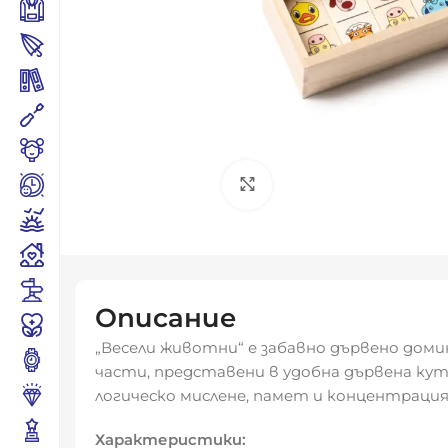
Click to enlarge
Описание
„Весели животни“ е забавно дървено дом
части, представени в удобна дървена кути
логическо мислене, памет и концентрация
Характеристики: