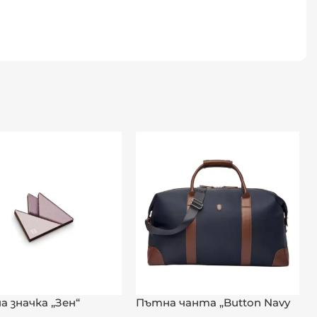
а значка „Зен“
Пътна чанта „Button Navy