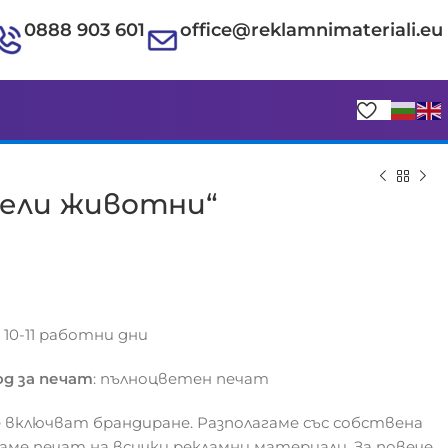
0888 903 601
office@reklamnimateriali.eu
сели животни“
€
€
с 10-11 работни дни
д за печат
: пълноцветен печат
 включват брандиране. Разполагаме със собствена
гаме печат на всички рекламни материали. За повече