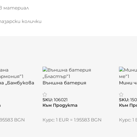
ив материал
 пазарски колички
е към ключове или чанти
на „Бамбукова
Външна батерия
Мини ч
„Бластър“ – устойчиво
зареждане с безжична
SKU:
106021
SKU:
15
свобода
а
Към Продукта
Към Пр
стойност
1.95583 BGN
Курс: 1 EUR = 1.95583 BGN
Курс: 1