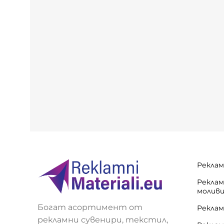
Реклам
Реклам
молив
Богат асортимент от
Реклам
рекламни сувенири, текстил,