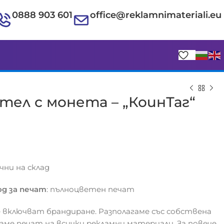
0888 903 601
office@reklamnimateriali.eu
ел с монета – „КоинТаг“
€
€
ични на склад
д за печат
: пълноцветен печат
 включват брандиране. Разполагаме със собствена
гаме печат на всички рекламни материали. За повече