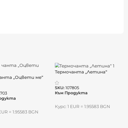
Термочанта „Летина“
анта „Оцвети ме“
SKU:
107805
Към Продукта
0703
одукта
Курс: 1 EUR = 1.95583 BGN
 EUR = 1.95583 BGN