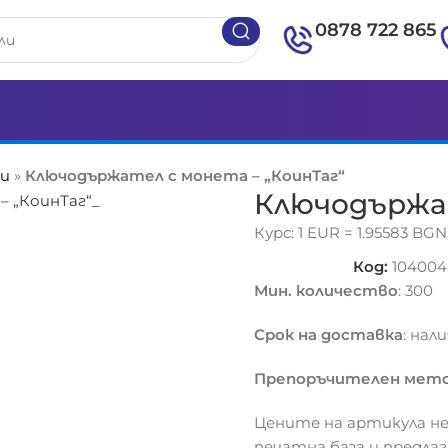
0878 722 865
ли
»
Ключодържател с монета – „КоинТаг“
Ключодържат
Курс: 1 EUR = 1.95583 BGN
Код:
104004
Мин. количество
: 300
Срок на доставка
: нал
Препоръчителен мето
Цените на артикула не
печатна база и предла