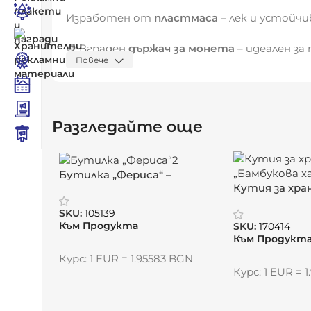
Изработен от
пластмаса
– лек и устойч
🪙 Вграден
държач за монета
– идеален за
Повече
🔗 Метален пръстен – за лесно прикрепян
📐
Размери:
Разгледайте още
Артикул:
28 x 50 x 4 мм
Вложка:
15 x 15 мм
Бутилка „Фериса“ –
Кутия за хра
стъклена елегантност с
🎯
Подходящ за:
хармония“
текстилна душа
SKU:
105139
Рекламни кампании и събития
Към Продукта
SKU:
170414
Към Продукт
Брандирани подаръци с практическа 
Курс: 1 EUR = 1.95583 BGN
Курс: 1 EUR = 
Видяна от:
0