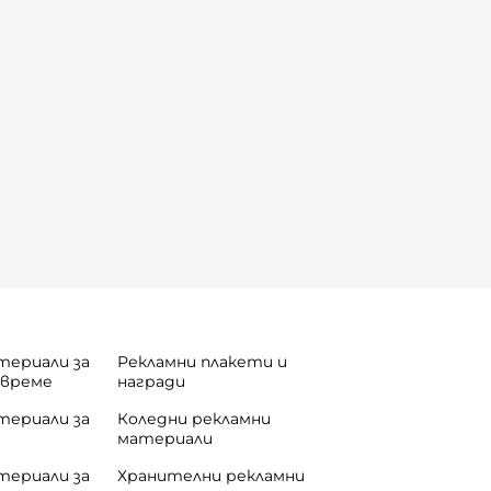
териали за
Рекламни плакети и
 време
награди
териали за
Коледни рекламни
материали
териали за
Хранителни рекламни