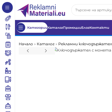
Категории
Каталог
Промоции
Блог
Контакти
Начало
»
Каталог
»
Рекламни ключодържате