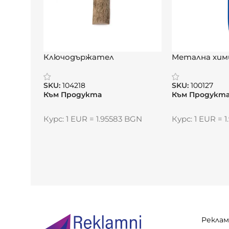
Ключодържател
Метална хим
„ТелмонУуд“ – естествена
„Астера“
линия с характер
SKU:
104218
SKU:
100127
Към Продукта
Към Продукт
Курс: 1 EUR = 1.95583 BGN
Курс: 1 EUR = 
Реклам