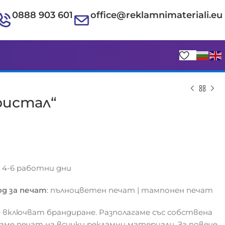
0888 903 601
office@reklamnimateriali.eu
ристал“
€
€
с 4-6 работни дни
д за печат
: пълноцветен печат | тампонен печат
 включват брандиране. Разполагаме със собствена
гаме печат на всички рекламни материали. За повече