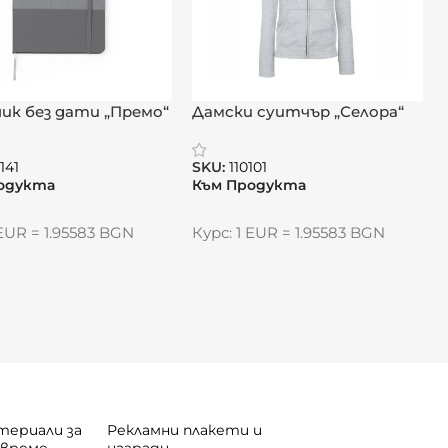
ик без дати „Премо“
Дамски суитчър „Селора“
141
SKU:
110101
одукта
Към Продукта
 EUR = 1.95583 BGN
Курс: 1 EUR = 1.95583 BGN
териали за
Рекламни плакети и
 време
награди