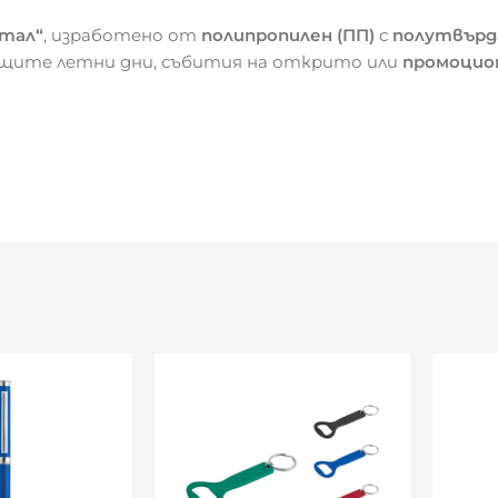
тал“
, изработено от
полипропилен (ПП)
с
полутвърда
рещите летни дни, събития на открито или
промоцион
озрачна
а или подарък
ение за свежест навсякъде.