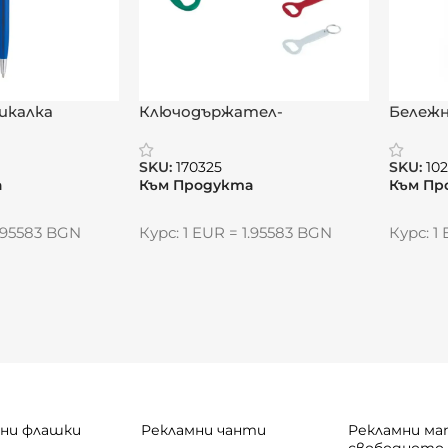
икалка
Ключодържател-
Бележн
отварачка „АлуКлюч“
SKU:
170325
SKU:
102
а
Към Продукта
Към Пр
1.95583 BGN
Курс: 1 EUR = 1.95583 BGN
Курс: 1
ни флашки
Рекламни чанти
Рекламни ма
свободното