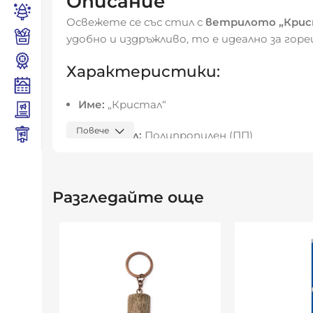
Описание
Освежете се със стил с
ветрилото „Крис
удобно и издръжливо, то е идеално за го
Характеристики:
Име:
„Кристал“
Повече
Материал:
Полипропилен (ПП)
Повърхност:
Полутвърда, матирана, пр
Разгледайте още
Размер:
16 x 25,5 x 0,5 см
Предназначение:
За разхлаждане,
реклам
„Кристал“
– модерно, леко и ефектно реш
Видяна от:
0