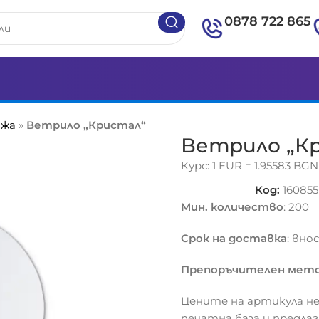
0878 722 865
ажа
»
Ветрило „Кристал“
Ветрило „К
Курс: 1 EUR = 1.95583 BGN
Код:
160855
Мин. количество
: 200
Срок на доставка
: вно
Препоръчителен мето
Цените на артикула не
печатна база и предла