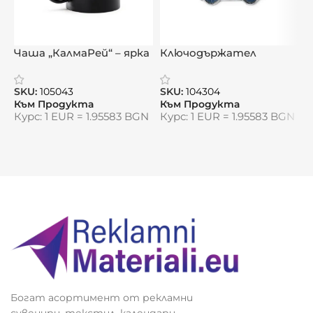
Видяна от:
0
Чаша „КалмаРей“ – ярка
Ключодържател
П
визия с
„СивикДеним“ –
Р
персонализирана душа
текстилен силует с
к
SKU:
105043
SKU:
104304
S
автомобилен дух
Към Продукта
Към Продукта
К
Курс: 1 EUR = 1.95583 BGN
Курс: 1 EUR = 1.95583 BGN
К
Богат асортимент от рекламни
сувенири, текстил, календари,