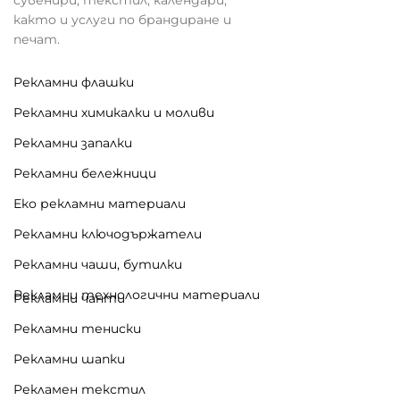
както и услуги по брандиране и
печат.
Рекламни флашки
Рекламни химикалки и моливи
Рекламни запалки
Рекламни бележници
Еко рекламни материали
Рекламни ключодържатели
Рекламни чаши, бутилки
Рекламни технологични материали
Рекламни чанти
Рекламни тениски
Рекламни шапки
Рекламен текстил