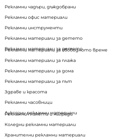
Рекламни чадъри, дъждобрани
Рекламни офис материали
Рекламни инструменти
Рекламни материали за детето
Рекламни материали за детето
Рекламни материали за свободното време
Рекламни материали за плажа
Рекламни материали за дома
Рекламни материали за път
Здраве и красота
Рекламни часовници
Луксозни рекламни материали
Рекламни плакети и награди
Коледни рекламни материали
Хранителни рекламни материали