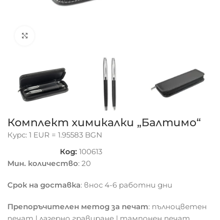
Click to enlarge
Комплект химикалки „Балтимо“
Курс: 1 EUR = 1.95583 BGN
Код:
100613
Мин. количество
: 20
Срок на доставка
: внос 4-6 работни дни
Препоръчителен метод за печат
: пълноцветен
печат | лазерно гравиране | тампонен печат