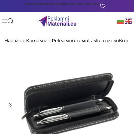
0878 722 865
0888 903 601
office@reklamnimateriali.eu
Начало
»
Каталог
»
Рекламни химикалки и моливи
»
К