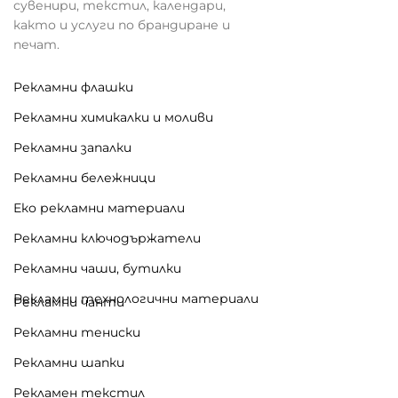
сувенири, текстил, календари,
както и услуги по брандиране и
печат.
Рекламни флашки
Рекламни химикалки и моливи
Рекламни запалки
Рекламни бележници
Еко рекламни материали
Рекламни ключодържатели
Рекламни чаши, бутилки
Рекламни технологични материали
Рекламни чанти
Рекламни тениски
Рекламни шапки
Рекламен текстил