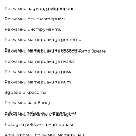
Рекламни чадъри, дъждобрани
Рекламни офис материали
Рекламни инструменти
Рекламни материали за детето
Рекламни материали за детето
Рекламни материали за свободното време
Рекламни материали за плажа
Рекламни материали за дома
Рекламни материали за път
Здраве и красота
Рекламни часовници
Луксозни рекламни материали
Рекламни плакети и награди
Коледни рекламни материали
Хранителни рекламни материали