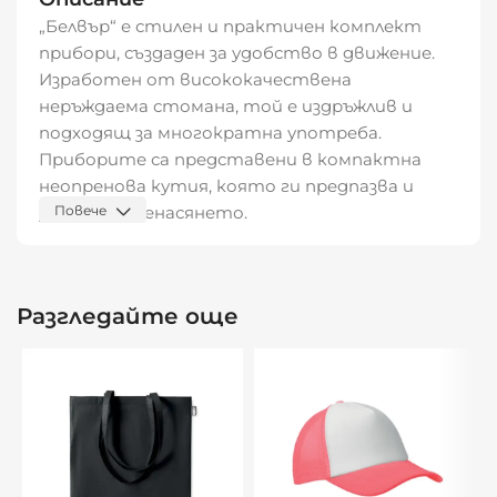
„Белвър“ е стилен и практичен комплект
прибори, създаден за удобство в движение.
Изработен от висококачествена
неръждаема стомана, той е издръжлив и
подходящ за многократна употреба.
Приборите са представени в компактна
неопренова кутия, която ги предпазва и
улеснява пренасянето.
Повече
Комплектът включва вилица, нож и лъжица –
всичко необходимо за обяд в офиса, пикник
Разгледайте още
или пътуване. Благодарение на компактния
си размер, „Белвър“ е идеален спътник за
хора, които ценят практичността и
устойчивите решения.
Характеристики:
Размери: 21 x 6 см