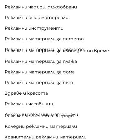
Рекламни чадъри, дъждобрани
Рекламни офис материали
Рекламни инструменти
Рекламни материали за детето
Рекламни материали за детето
Рекламни материали за свободното време
Рекламни материали за плажа
Рекламни материали за дома
Рекламни материали за път
Здраве и красота
Рекламни часовници
Луксозни рекламни материали
Рекламни плакети и награди
Коледни рекламни материали
Хранителни рекламни материали