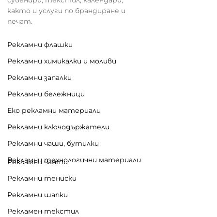
както и услуги по брандиране и
печат.
Рекламни флашки
Рекламни химикалки и моливи
Рекламни запалки
Рекламни бележници
Еко рекламни материали
Рекламни ключодържатели
Рекламни чаши, бутилки
Рекламни технологични материали
Рекламни чанти
Рекламни тениски
Рекламни шапки
Рекламен текстил