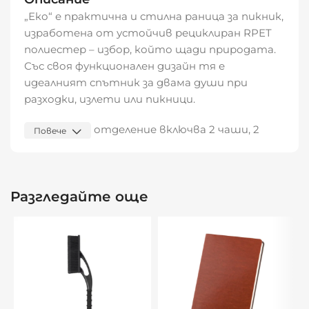
„Еко“ е практична и стилна раница за пикник,
изработена от устойчив рециклиран RPET
полиестер – избор, който щади природата.
Със своя функционален дизайн тя е
идеалният спътник за двама души при
разходки, излети или пикници.
Основното отделение включва 2 чаши, 2
Повече
чинии и 2 комплекта прибори за хранене. От
едната страна има отделение за одеяло за
пикник (включено в комплекта), а от
Разгледайте още
другата – страничен джоб за бутилка.
Удобните регулируеми презрамки
осигуряват комфорт при носене.
Видяна от:
0