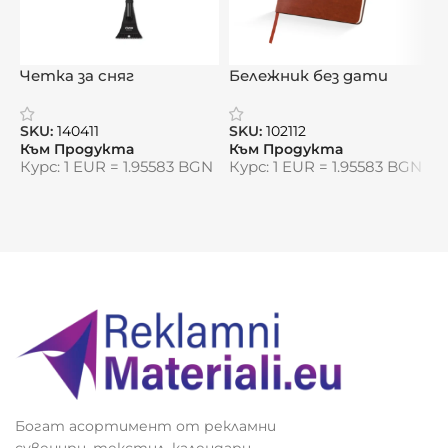
Четка за сняг
Бележник без дати
Р
„СноуСкрап Комбо“
„Линео“
п
SKU:
140411
SKU:
102112
S
Към Продукта
Към Продукта
К
Курс: 1 EUR = 1.95583 BGN
Курс: 1 EUR = 1.95583 BGN
К
Богат асортимент от рекламни
сувенири, текстил, календари,